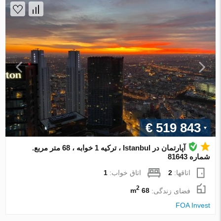
€ 519 843
آپارتمان در Istanbul ، ترکیه 1 خوابه ، 68 متر مربع.
شماره 81643
اتاقها:
2
اتاق خواب:
1
2
فضای زندگی:
68 m
FOA Invest