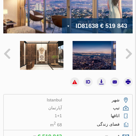
ID81638
€ 519 843
شهر
Istanbul
تیپ
آپارتمان
اتاقها
1+1
2
فضای زندگی
68 m