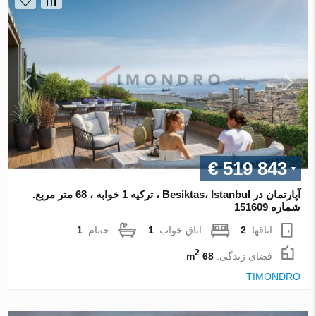
€ 519 843
آپارتمان در Besiktas، Istanbul ، ترکیه 1 خوابه ، 68 متر مربع.
شماره 151609
اتاقها:
2
اتاق خواب:
1
حمام:
1
2
فضای زندگی:
68 m
TIMONDRO