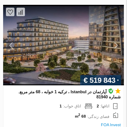
€ 519 843
آپارتمان در Istanbul ، ترکیه 1 خوابه ، 68 متر مربع.
شماره 81940
اتاقها:
2
اتاق خواب:
1
2
فضای زندگی:
68 m
FOA Invest