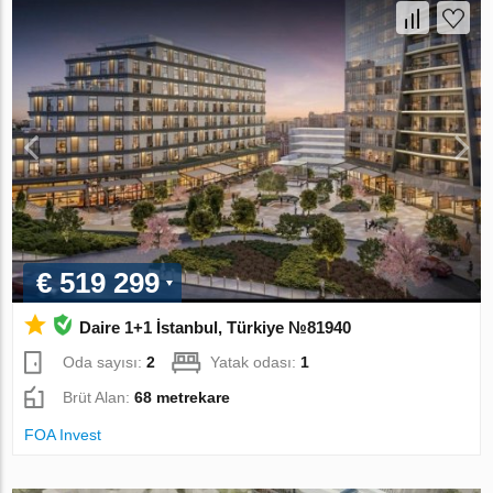
€ 519 299
Daire 1+1 İstanbul, Türkiye №81940
Oda sayısı:
2
Yatak odası:
1
Brüt Alan:
68 metrekare
FOA Invest