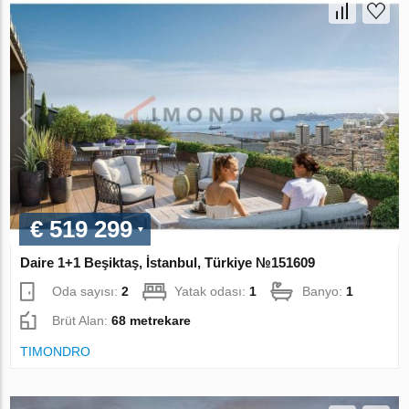
€ 519 299
Daire 1+1 Beşiktaş, İstanbul, Türkiye №151609
Oda sayısı:
2
Yatak odası:
1
Banyo:
1
Brüt Alan:
68 metrekare
TIMONDRO