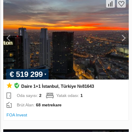
€ 519 299
Daire 1+1 İstanbul, Türkiye №81643
Oda sayısı:
2
Yatak odası:
1
Brüt Alan:
68 metrekare
FOA Invest