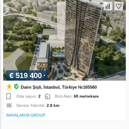
€ 519 400
Daire Şişli, İstanbul, Türkiye №165560
Oda sayısı:
2
Brüt Alan:
68 metrekare
Denize Yakınlık:
2.8 km
MAYALANYA GROUP