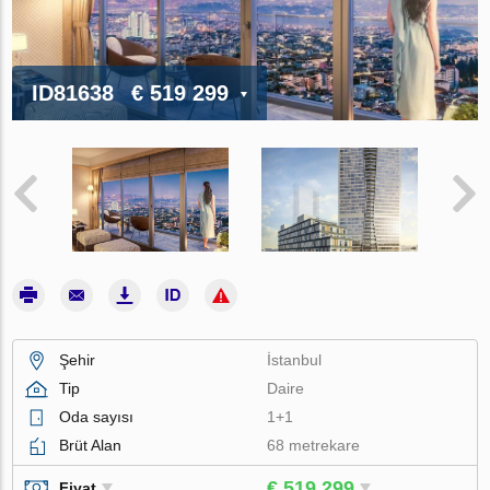
ID81638
€ 519 299
Şehir
İstanbul
Tip
Daire
Oda sayısı
1+1
Brüt Alan
68 metrekare
€ 519 299
Fiyat