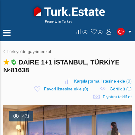
Property in Turkey
(
0
)
(
0
)
Türkiye'de gayrimenkul
DAIRE 1+1 İSTANBUL, TÜRKIYE
№81638
Karşılaştırma listesine ekle
(
0
)
Favori listesine ekle
(
0
)
Görüldü (1)
Fiyatını teklif et
471