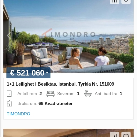
€ 521 060
1+1 Leilighet i Besiktas, Istanbul, Tyrkia Nr. 151609
Antall rom:
2
Soverom:
1
Ant. bad fra:
1
Bruksrom:
68 Kvadratmeter
TIMONDRO