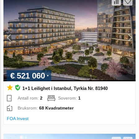
€ 521 060
1+1 Leilighet i Istanbul, Tyrkia Nr. 81940
Antall rom:
2
Soverom:
1
Bruksrom:
68 Kvadratmeter
FOA Invest