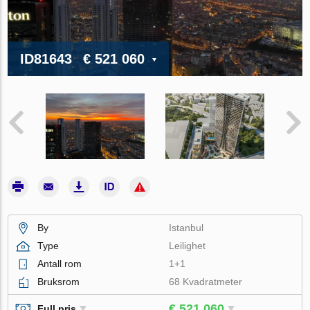
ID81643
€ 521 060
By
Istanbul
Type
Leilighet
Antall rom
1+1
Bruksrom
68 Kvadratmeter
€ 521 060
Full pris