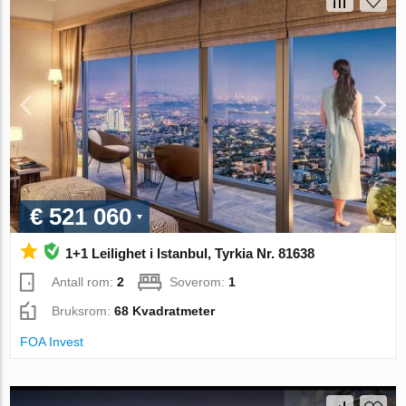
€ 521 060
1+1 Leilighet i Istanbul, Tyrkia Nr. 81638
Antall rom:
2
Soverom:
1
Bruksrom:
68 Kvadratmeter
FOA Invest