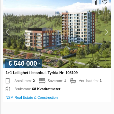
€ 540 000
1+1 Leilighet i Istanbul, Tyrkia Nr. 105109
Antall rom:
2
Soverom:
1
Ant. bad fra:
1
Bruksrom:
68 Kvadratmeter
NSM Real Estate & Construction