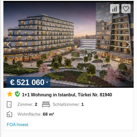
€ 521 060
1+1 Wohnung in Istanbul, Türkei Nr. 81940
Zimmer:
2
Schlafzimmer:
1
Wohnfläche:
68 m²
FOA Invest