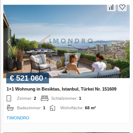
€ 521 060
1+1 Wohnung in Besiktas, Istanbul, Türkei Nr. 151609
Zimmer:
2
Schlafzimmer:
1
Badezimmer:
1
Wohnfläche:
68 m²
TIMONDRO