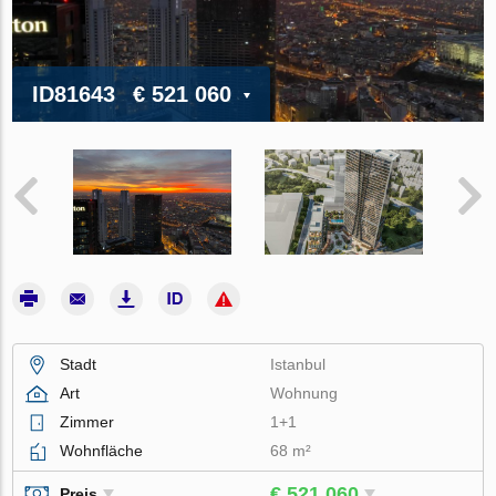
ID81643
€ 521 060
Stadt
Istanbul
Art
Wohnung
Zimmer
1+1
Wohnfläche
68 m²
€ 521 060
Preis