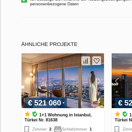
personenbezogene Daten
ÄHNLICHE PROJEKTE
€ 521 060
€ 5
1+1 Wohnung in Istanbul,
1
Türkei Nr. 81638
Türkei N
Zimmer:
2
Schlafzimmer:
1
Zim