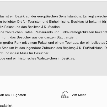
s ist ein Bezirk auf der europäischen Seite Istanbuls. Es liegt zwisch
eliebter Ort für Touristen und Einheimische. Besiktas ist bekannt für
diz-Palast und das Besiktas J.K.-Stadion.
 seine zahlreichen Cafés, Restaurants und Einkaufsmöglichkeiten bekannt 
zentrum, das Besucher aus der ganzen Stadt anzieht.
ein großer Park mit einem Palast und einem Teehaus, der ein beliebtes Z
nu Stadium ist das legendäre Zuhause des Beşiktaş J.K. Fußballclubs. D
t und ist ein Muss für Besucher.
e und ein historisches Wahrzeichen in Besiktas.
ah am Flughafen
Am Meer
tadtblick