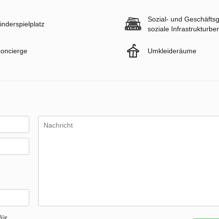
Sozial- und Geschäfts
inderspielplatz
soziale Infrastrukturbe
oncierge
Umkleideräume
für