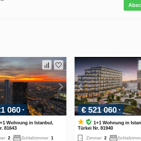
Absc
21 060
€ 521 060
+1 Wohnung in Istanbul,
1+1 Wohnung in Istan
r. 81643
Türkei Nr. 81940
mer:
2
Schlafzimmer:
1
Zimmer:
2
Schlafzimm