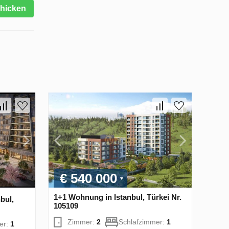
hicken
€ 540 000
1+1 Wohnung in Istanbul, Türkei Nr.
bul,
105109
Zimmer:
2
Schlafzimmer:
1
er:
1