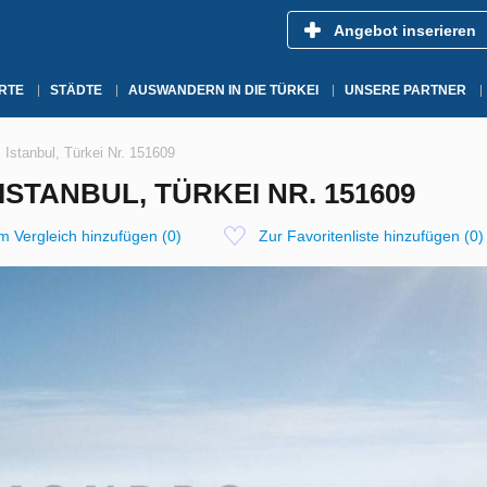
Angebot inserieren
RTE
STÄDTE
AUSWANDERN IN DIE TÜRKEI
UNSERE PARTNER
Istanbul, Türkei Nr. 151609
ISTANBUL, TÜRKEI NR. 151609
m Vergleich hinzufügen
(
0
)
Zur Favoritenliste hinzufügen
(
0
)