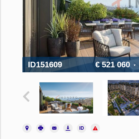
ID151609
€ 521 060