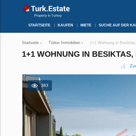
Property in Turkey
STARTSEITE
KAUFEN
MIETE
SUCHE AUF DER KA
Startseite
›
Türkeı Immobilien
›
1+1 Wohnung in Besiktas, 
1+1 WOHNUNG IN BESIKTAS, 
Zu
383