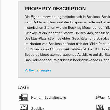
PROPERTY DESCRIPTION
Die Eigentumswohnung befindet sich in Besiktas. Besikta
dem Goldenen Horn und der Bosporusstraße und ist ein b
historischen Stätten wie die Beşiktaş-Moschee, den Yil
Ortakoy ist ein lebhafter Stadtteil in Besiktas, der für
Besiktas-Platz ist ein belebtes Geschäfts- und Sozial
Im Norden von Besiktas befindet sich der Yildiz-Park, 
für Picknicks und Outdoor-Aktivitäten ist. Der BJK Ino
Bosporus bietet atemberaubende Ausblicke auf die Stad
Das Dolmabahce-Palast ist ein beeindruckendes Gebäud
Volltext anzeigen
LAGE
Nah am Bushaltestelle
N
Seeblick
S