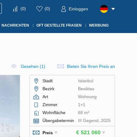
(
0
)
(
0
)
Einloggen
NACHRICHTEN
OFT GESTELLTE FRAGEN
WERBUNG
Gesehen (1)
Bieten Sie Ihren Preis an
Stadt
Istanbul
Bezirk
Besiktas
Art
Wohnung
Zimmer
1+1
Wohnfläche
68 m²
Übergabetermin
III Gegend, 2025
€ 521 060
Preis