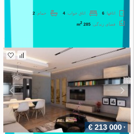
ویلا در Izmir ، ترکیه 4 خوابه ، 285 متر مربع. شماره 87875
اتاقها:
6
اتاق خواب:
4
حمام:
2
2
فضای زندگی:
285 m
املاک اطلس
€ 213 000