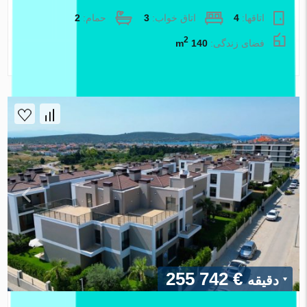
اتاقها:
4
اتاق خواب:
3
حمام:
2
2
فضای زندگی:
140 m
املاک اطلس
€ 255 742
دقیقه
پروژه توسعه Atlas Cesme در Cesme، ترکیه شماره 116447