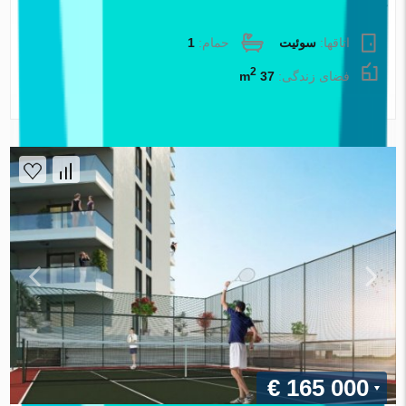
آپارتمان در Izmir ، ترکیه 1 خوابه ، 37 متر مربع. شماره 90273
اتاقها:
سوئیت
حمام:
1
2
فضای زندگی:
37 m
املاک اطلس
€ 165 000