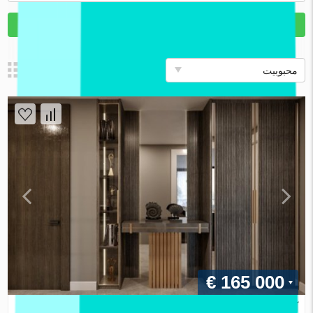
جستجو کردن
محبوبیت
€ 165 000
آپارتمان در Izmir ، ترکیه 3 خوابه ، 124 متر مربع. شماره 87736