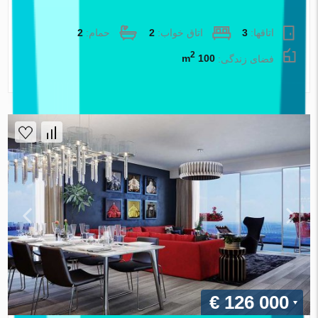
آپارتمان در Izmir ، ترکیه 2 خوابه ، 100 متر مربع. شماره 88067
اتاقها:
3
اتاق خواب:
2
حمام:
2
2
فضای زندگی:
100 m
املاک اطلس
€ 126 000