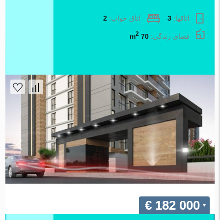
مربع. شماره 116450
اتاقها:
3
اتاق خواب:
2
2
فضای زندگی:
70 m
املاک اطلس
€ 182 000