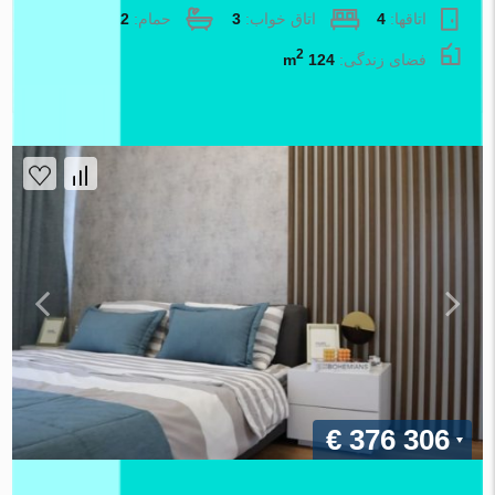
اتاقها:
4
اتاق خواب:
3
حمام:
2
2
فضای زندگی:
124 m
املاک اطلس
€ 376 306
آپارتمان در در Atlas Cesme Cesme ، ترکیه 2 خوابه ، 70 متر