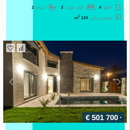
اتاقها:
4
اتاق خواب:
3
حمام:
2
2
فضای زندگی:
124 m
املاک اطلس
€ 501 700
ویلا در Izmir ، ترکیه 3 خوابه ، 140 متر مربع. شماره 87873