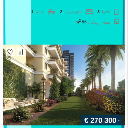
آپارتمان در Izmir ، ترکیه 2 خوابه ، 55 متر مربع. شماره 87740
اتاقها:
3
اتاق خواب:
2
حمام:
1
2
فضای زندگی:
55 m
املاک اطلس
€ 270 300