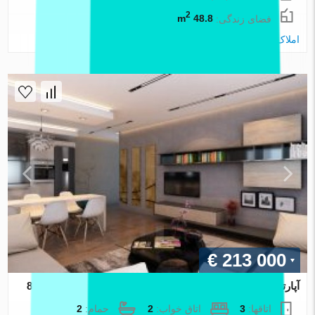
2
فضای زندگی:
48.8 m
املاک اطلس
€ 213 000
آپارتمان در Izmir ، ترکیه 2 خوابه ، 100 متر مربع. شماره 88067
اتاقها:
3
اتاق خواب:
2
حمام:
2