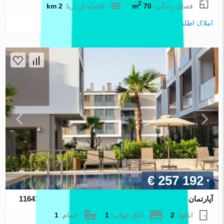
2
فضای زندگی:
70 m
فاصله از دریا:
2 km
املاک اطلس
€ 257 192
آپارتمان در Izmir ، ترکیه 1 خوابه ، 40 متر مربع. شماره 116417
اتاقها:
2
اتاق خواب:
1
حمام:
1