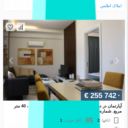
املاک اطلس
€ 255 742
آپارتمان در در Atlas Cesme Cesme ، ترکیه 1 خوابه ، 40 متر
مربع. شماره 116448
اتاقها:
2
اتاق خواب:
1