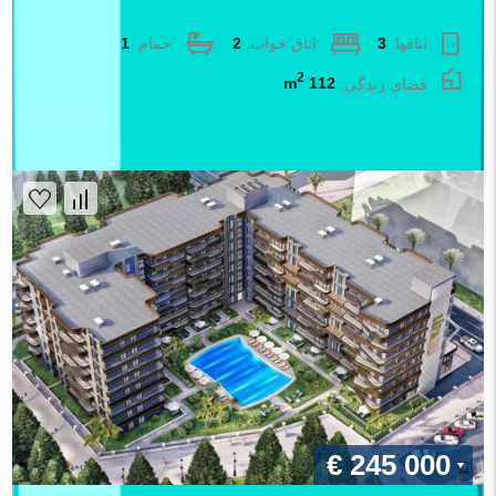
آپارتمان در Izmir ، ترکیه 2 خوابه ، 112 متر مربع. شماره 87729
اتاقها:
3
اتاق خواب:
2
حمام:
1
2
فضای زندگی:
112 m
املاک اطلس
€ 245 000