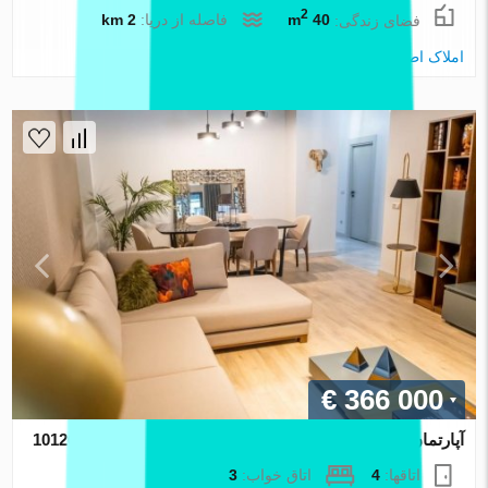
2
فضای زندگی:
40 m
فاصله از دریا:
2 km
املاک اطلس
€ 366 000
آپارتمان در Izmir ، ترکیه 3 خوابه ، 109 متر مربع. شماره 101260
اتاقها:
4
اتاق خواب:
3