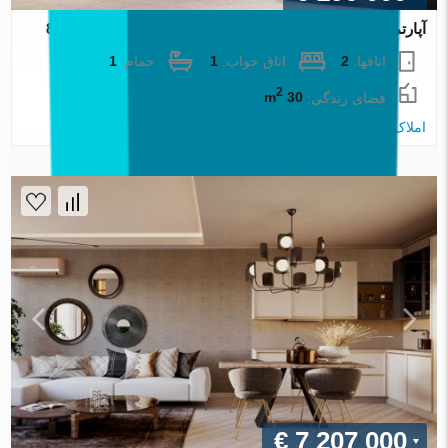
آپارتمان در Izmir ، ترکیه 1 خوابه ، 30 متر مربع. شماره 87937
اتاقها:
2
اتاق خواب:
1
حمام:
1
2
فضای زندگی:
30 m
املاک اطلس
€ 7 207 000