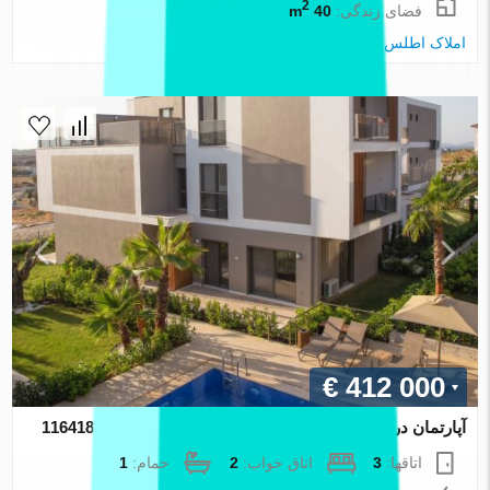
2
فضای زندگی:
40 m
املاک اطلس
€ 412 000
آپارتمان در Izmir ، ترکیه 2 خوابه ، 70 متر مربع. شماره 116418
اتاقها:
3
اتاق خواب:
2
حمام:
1