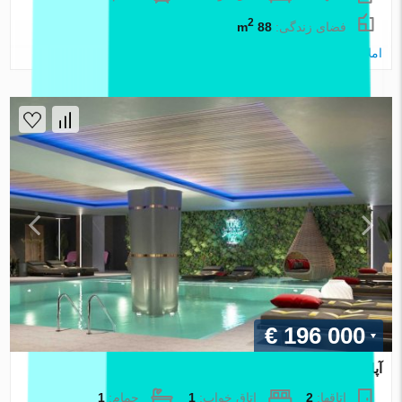
2
فضای زندگی:
88 m
املاک اطلس
€ 196 000
آپارتمان در Izmir ، ترکیه 1 خوابه ، 30 متر مربع. شماره 87937
اتاقها:
2
اتاق خواب:
1
حمام:
1