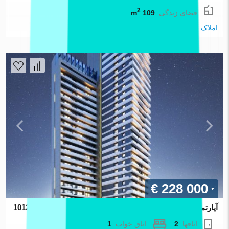
2
فضای زندگی:
109 m
املاک اطلس
€ 228 000
آپارتمان در Izmir ، ترکیه 1 خوابه ، 48.8 متر مربع. شماره 101250
اتاقها:
2
اتاق خواب:
1