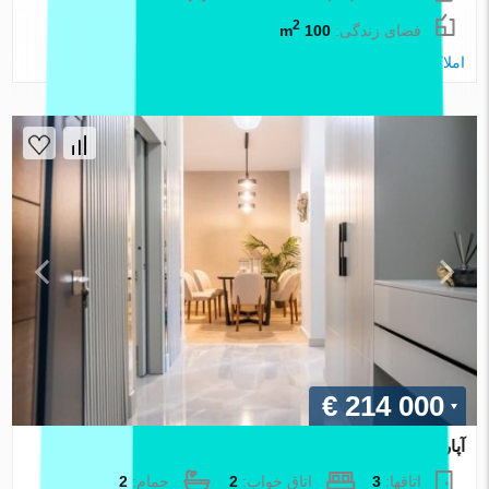
2
فضای زندگی:
100 m
املاک اطلس
€ 214 000
آپارتمان در Izmir ، ترکیه 2 خوابه ، 88 متر مربع. شماره 88061
اتاقها:
3
اتاق خواب:
2
حمام:
2