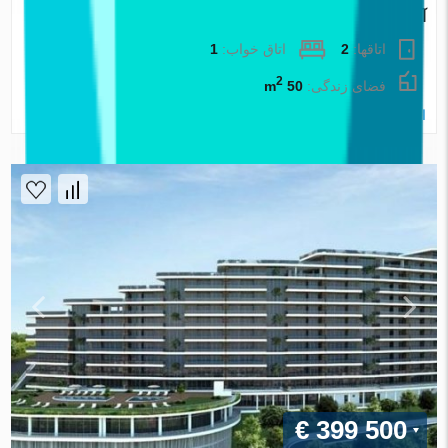
آپارتمان در Izmir ، ترکیه 1 خوابه ، 50 متر مربع. شماره 88069
اتاقها:
2
اتاق خواب:
1
2
فضای زندگی:
50 m
املاک اطلس
€ 399 500