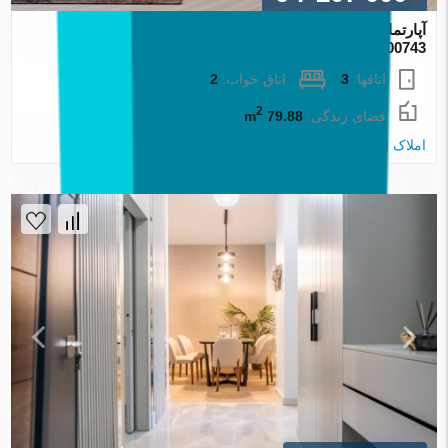
آپارتمان در Izmir ، ترکیه 2 خوابه ، 79.88 متر مربع. شماره
100743
اتاقها:
3
اتاق خواب:
2
2
فضای زندگی:
79.88 m
املاک اطلس