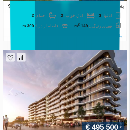
پنت هاس در Izmir ، ترکیه 2 خوابه ، 149 متر مربع. شماره 92091
اتاقها:
3
اتاق خواب:
2
حمام:
2
2
فضای زندگی:
149 m
فاصله از دریا:
300 m
املاک اطلس
€ 495 500