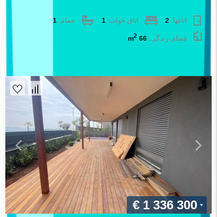
آپارتمان در Izmir ، ترکیه 1 خوابه ، 66 متر مربع. شماره 88070
اتاقها:
2
اتاق خواب:
1
حمام:
1
2
فضای زندگی:
66 m
املاک اطلس
€ 1 336 300