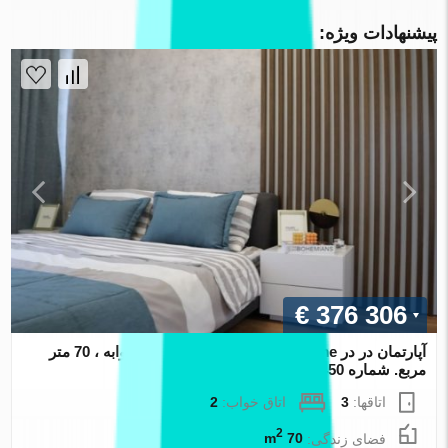
پیشنهادات ویژه:
€ 376 306
آپارتمان در در Atlas Cesme Cesme ، ترکیه 2 خوابه ، 70 متر
مربع. شماره 116450
اتاقها:
3
اتاق خواب:
2
2
فضای زندگی:
70 m