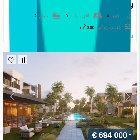
آپارتمان در Izmir ، ترکیه 3 خوابه ، 200 متر مربع. شماره 87938
اتاقها:
4
اتاق خواب:
3
حمام:
2
2
فضای زندگی:
200 m
املاک اطلس
€ 694 000