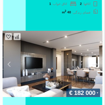
اتاقها:
2
اتاق خواب:
1
2
فضای زندگی:
40 m
املاک اطلس
€ 182 000
آپارتمان در Izmir ، ترکیه 3 خوابه ، 124 متر مربع. شماره 87725