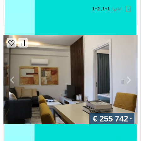
اتاقها:
1+1, 2+1
املاک اطلس
€ 255 742
آپارتمان در در Atlas Cesme Cesme ، ترکیه 1 خوابه ، 40 متر
مربع. شماره 116448