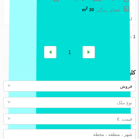
2
فضای زندگی:
30 m
املاک اطلس
1 - 9 بیرون از 11
1
کلیه املاک شرکت (83)
فروش
نوع ملک
قیمت, €