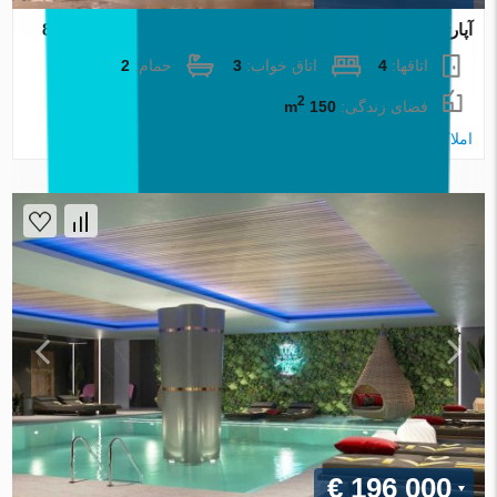
آپارتمان در Izmir ، ترکیه 3 خوابه ، 150 متر مربع. شماره 87759
اتاقها:
4
اتاق خواب:
3
حمام:
2
2
فضای زندگی:
150 m
املاک اطلس
€ 196 000