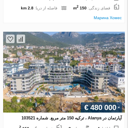
2
فضای زندگی:
150 m
فاصله از دریا:
2.8 km
Марина Хомес
€ 480 000
آپارتمان در Alanya ، ترکیه 150 متر مربع. شماره 103521
2