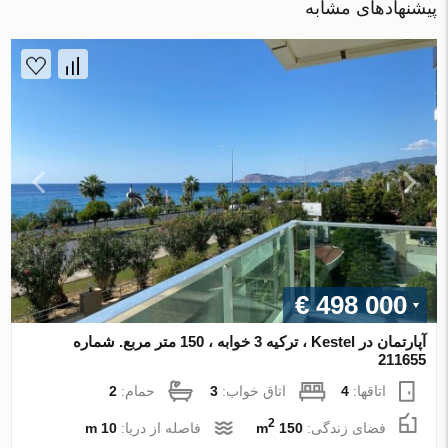
پیشنهادهای مشابه
€ 498 000
آپارتمان در Kestel ، ترکیه 3 خوابه ، 150 متر مربع. شماره
211655
اتاقها:
4
اتاق خواب:
3
حمام:
2
2
فضای زندگی:
150 m
فاصله از دریا:
10 m