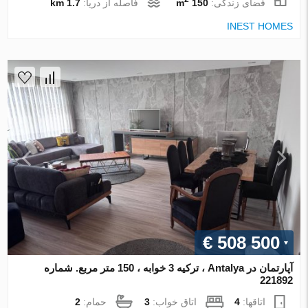
فضای زندگی:
150 m
فاصله از دریا:
1.7 km
INEST HOMES
€ 508 500
آپارتمان در Antalya ، ترکیه 3 خوابه ، 150 متر مربع. شماره
221892
اتاقها:
4
اتاق خواب:
3
حمام:
2