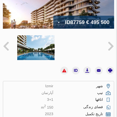
ID87759
€ 495 500
شهر
Izmir
تیپ
آپارتمان
اتاقها
3+1
2
فضای زندگی
150 m
تاریخ تکمیل
2023