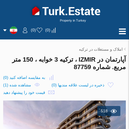
Property in Turkey
)
0
(
)
0
(
املاک و مستغلات در ترکیه
آپارتمان در IZMIR ، ترکیه 3 خوابه ، 150 متر
مربع. شماره 87759
به مقایسه اضافه کنید
(
0
)
ذخیره در لیست علاقه مندیها
(
0
)
مشاهده شده (1)
قیمت خود را پیشنهاد دهید
518