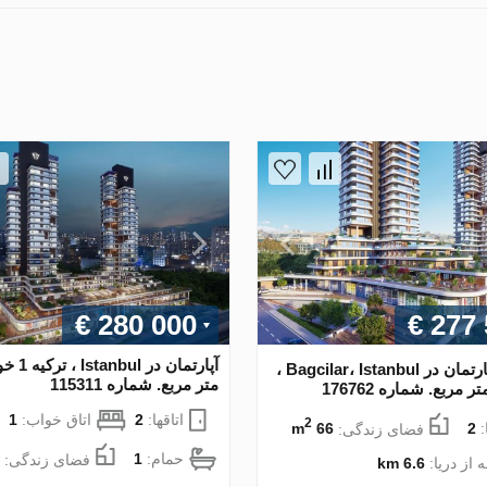
€ 280 000
€ 277
آپارتمان در Bagcilar، Istanbul ،
متر مربع. شماره 115311
اتاقها:
2
اتاق خواب:
1
2
:
2
فضای زندگی:
66 m
حمام:
1
فضای زندگی:
 از دریا:
6.6 km