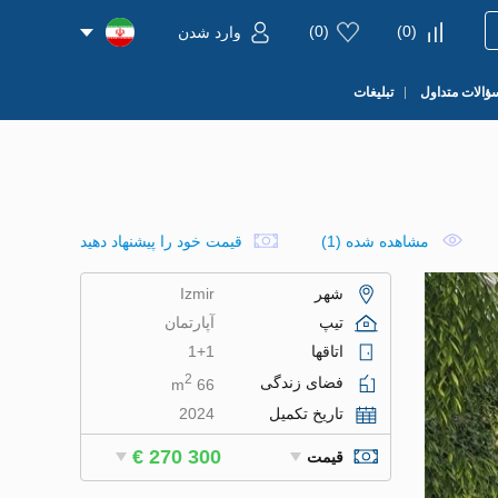
)
0
(
)
0
(
وارد شدن
ؤالات متداول
تبلیغات
مشاهده شده (1)
قیمت خود را پیشنهاد دهید
شهر
Izmir
تیپ
آپارتمان
اتاقها
1+1
2
فضای زندگی
66 m
تاریخ تکمیل
2024
€ 270 300
قیمت