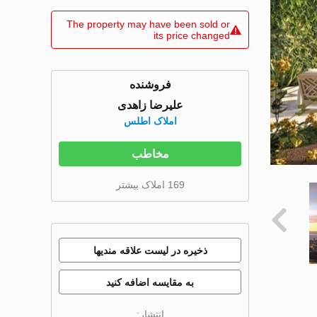
The property may have been sold or
its price changed
فروشنده
علیرضا زاهدی
املاک اطلس
مخاطب
169 املاک بیشتر
ذخیره در لیست علاقه مندیها
به مقایسه اضافه کنید
انتشار: