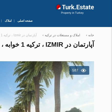
Property in Turkey
صفحه اصلی
املاک
خانه
›
املاک و مستغلات در ترکیه
›
آپارتمان در Izmir ، ترکیه 1 خوابه ، 66 متر مربع. شماره 88070
آپارتمان در IZMIR ، ترکیه 1 خوابه ، 66 متر مربع. شماره 88070
587