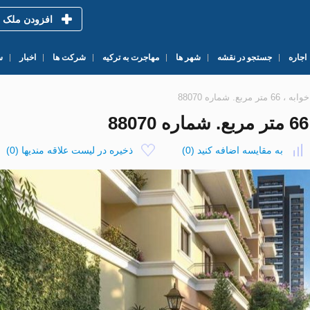
افزودن ملک
اجاره
جستجو در نقشه
شهر ها
مهاجرت به ترکیه
شرکت ها
اخبار
س
به مقایسه اضافه کنید
(
0
)
ذخیره در لیست علاقه مندیها
(
0
)