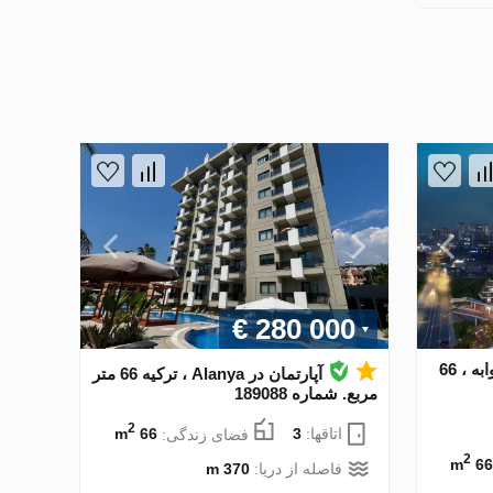
€ 280 000
آپارتمان در Istanbul ، ترکیه 1 خوابه ، 66
آپارتمان در Alanya ، ترکیه 66 متر
مربع. شماره 189088
2
اتاقها:
3
فضای زندگی:
66 m
2
66 m
فاصله از دریا:
370 m