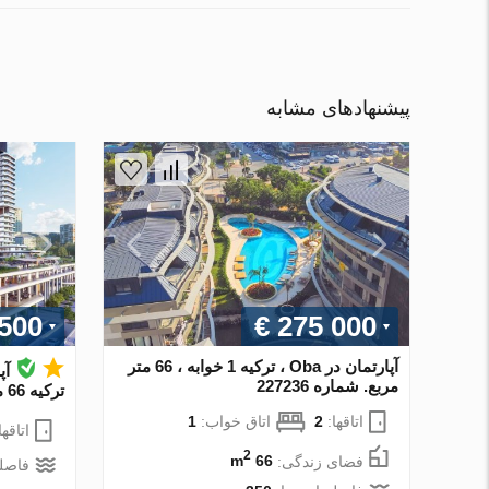
پیشنهادهای مشابه
 500
€ 275 000
آپارتمان در Oba ، ترکیه 1 خوابه ، 66 متر
مربع. شماره 227236
ترکیه 66 متر مربع. شماره 176762
اتاقها:
2
اتاق خواب:
1
اتاقها
2
فضای زندگی:
66 m
فاصله