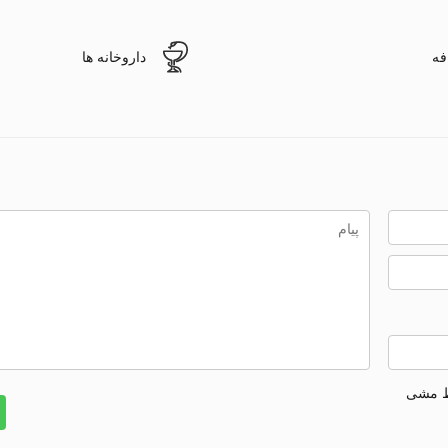
فه
داروخانه ها
ط مشی