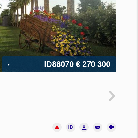
ID88070
€ 270 300