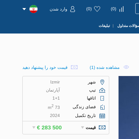
)
0
(
)
0
(
وارد شدن
ؤالات متداول
تبلیغات
مشاهده شده (1)
قیمت خود را پیشنهاد دهید
شهر
Izmir
تیپ
آپارتمان
اتاقها
1+1
2
فضای زندگی
73 m
تاریخ تکمیل
2024
€ 283 500
قیمت