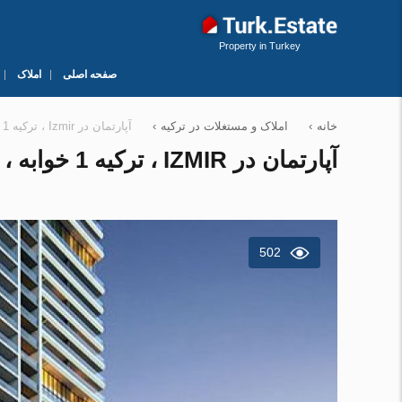
Property in Turkey
صفحه اصلی
املاک
خانه
›
املاک و مستغلات در ترکیه
›
آپارتمان در Izmir ، ترکیه 1 خوابه ، 73 متر مربع. شماره 88066
آپارتمان در IZMIR ، ترکیه 1 خوابه ، 73 متر مربع. شماره 88066
502