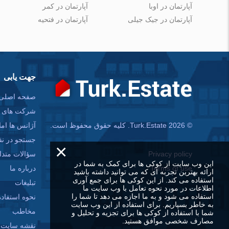
آپارتمان در اوبا
آپارتمان در کمر
آپارتمان در جیک جیلی
آپارتمان در فتحیه
جهت یابی
صفحه اصلی
شرکت های س
آژانس ها امل
© Turk.Estate 2026. کلیه حقوق محفوظ است.
جستجو در ن
×
سؤالات متدا
Privacy policy
این وب سایت از کوکی ها برای کمک به شما در
درباره ما
Terms of use
ارائه بهترین تجربه ای که می توانید داشته باشید
استفاده می کند. از این کوکی ها برای جمع آوری
تبلیغات
اطلاعات در مورد نحوه تعامل با وب سایت ما
استفاده می شود و به ما اجازه می دهد تا شما را
نحوه استفاده
به خاطر بسپاریم. برای استفاده از این وب سایت
مخاطب
شما با استفاده از کوکی ها برای تجزیه و تحلیل و
مصارف شخصی موافق هستید.
نقشه سایت