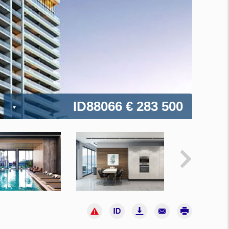
ID88066
€ 283 500