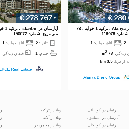
€ 278 767
€ 280
آپارتمان در Alanya ، ترکیه 1 خوابه ، 73
ره 119079
متر مربع. شماره 150072
:
2
اتاق خواب:
1
اتاقها:
2
اتاق خواب:
1
2
 زندگی:
73 m
حمام:
1
فضای زندگی:
 از دریا:
3.5 km
EKCE Real Estate
Alanya Brand Group
آپارتمان در کونیالتی
ویلا در ترکیه
وی
آپارتمان در استانبول
ویلا در آلانیا
وی
آپارتمان در کوناکلی
ویلا در محمودلار
وی