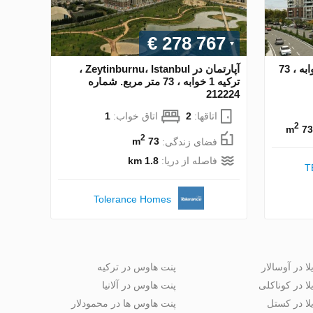
€ 278 767
آپارتمان در Istanbul ، ترکیه 1 خوابه ، 73
آپارتمان در Zeytinburnu، Istanbul ،
ترکیه 1 خوابه ، 73 متر مربع. شماره
212224
اتاقها:
2
اتاق خواب:
1
2
73 m
2
فضای زندگی:
73 m
فاصله از دریا:
1.8 km
T
Tolerance Homes
لا در آوسالار
پنت هاوس در ترکیه
لا در کوناکلی
پنت هاوس در آلانیا
لا در کستل
پنت هاوس ها در محمودلار