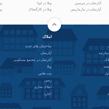
آپارتمان در مرسین
ویلا در اوبا
وی
آپارتمان در مارماریس
ویلا در کارگیجاک
وی
املاک
ساختمان های جدید
ازنده
آپارتمان
اک
آپارتمان در مجتمع مسکونی
قشه
ویلا
ول
پنت هاس
زمین
املاک تجاری
اجاره