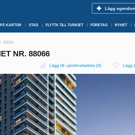
Lägg egendo
 PÅ KARTOR
STAD
FLYTTA TILL TURKIET
FÖRETAG
NYHET
r. 88066
ET NR. 88066
Lägg till i jämförelselista
(
0
)
Lägg ti