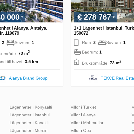
80 000
€ 278 767
nhet i Alanya, Antalya,
1+1 Lägenhet i istanbul, Turk
Nr. 119079
150072
:
2
Sovrum:
1
Rum:
2
Sovrum:
1
Badrum:
1
2
sområde:
73 m
nd till havet:
3.5 km
2
Bruksområde:
73 m
Alanya Brand Group
TEKCE Real Esta
Lägenheter i Konyaalti
Villor i Turkiet
V
Lägenheter i Istanbul
Villor i Alanya
V
Lägenheter i Konakli
Villor i Mahmutlar
V
Lägenheter i Mersin
Villor i Oba
V