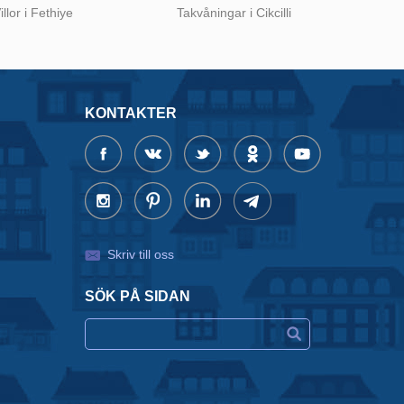
illor i Fethiye
Takvåningar i Cikcilli
KONTAKTER
Skriv till oss
SÖK PÅ SIDAN