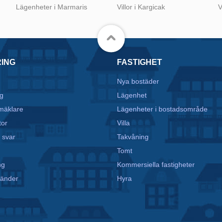
Lägenheter i Marmaris
Villor i Kargicak
V
RING
FASTIGHET
Nya bostäder
g
Lägenhet
mäklare
Lägenheter i bostadsområde
tor
Villa
 svar
Takvåning
Tomt
ng
Kommersiella fastigheter
vänder
Hyra