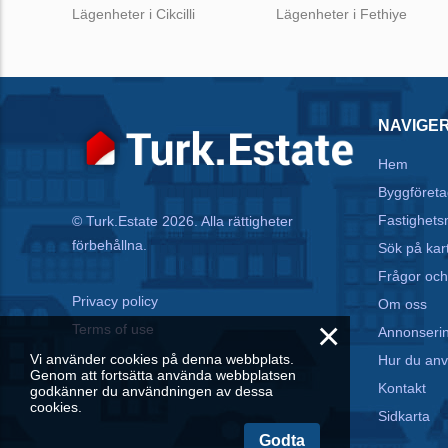
Lägenheter i Cikcilli
Lägenheter i Fethiye
NAVIGE
Hem
Byggföreta
Fastighets
© Turk.Estate 2026. Alla rättigheter
förbehållna.
Sök på kar
Frågor och
Privacy policy
Om oss
×
Terms of use
Annonseri
Vi använder cookies på denna webbplats.
Hur du an
Genom att fortsätta använda webbplatsen
Kontakt
godkänner du användningen av dessa
cookies.
Sidkarta
Godta