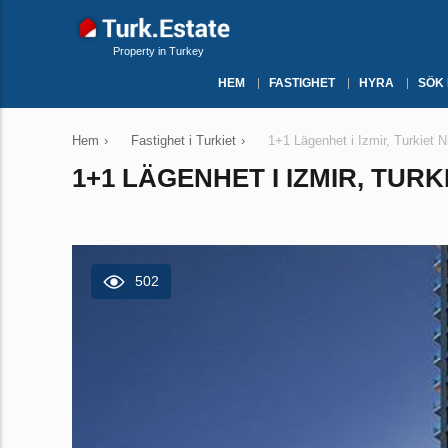
Property in Turkey
HEM
FASTIGHET
HYRA
SÖK
Hem
›
Fastighet i Turkiet
›
1+1 Lägenhet i Izmir, Turkiet N
1+1 LÄGENHET I IZMIR, TURKI
502