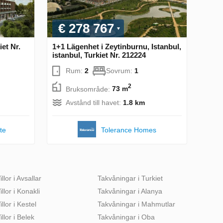
€ 278 767
iet Nr.
1+1 Lägenhet i Zeytinburnu, Istanbul,
istanbul, Turkiet Nr. 212224
Rum:
2
Sovrum:
1
2
Bruksområde:
73 m
Avstånd till havet:
1.8 km
te
Tolerance Homes
illor i Avsallar
Takvåningar i Turkiet
illor i Konakli
Takvåningar i Alanya
illor i Kestel
Takvåningar i Mahmutlar
illor i Belek
Takvåningar i Oba