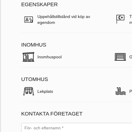
EGENSKAPER
Uppehållstillstånd vid köp av
T
egendom
m
INOMHUS
Inomhuspool
G
UTOMHUS
Lekplats
P
KONTAKTA FÖRETAGET