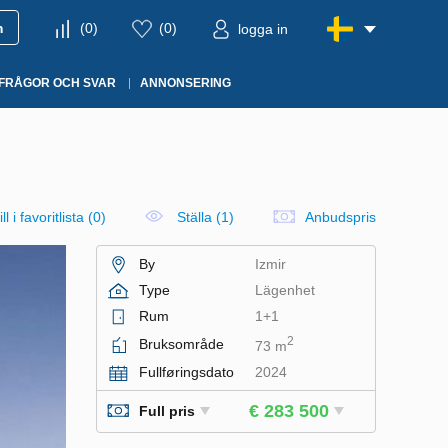
m
(
0
)
(
0
)
logga in
FRÅGOR OCH SVAR
ANNONSERING
ll i favoritlista
(
0
)
Ställa (1)
Anbudspris
By
Izmir
Type
Lägenhet
Rum
1+1
2
Bruksområde
73 m
Fullføringsdato
2024
€ 283 500
Full pris