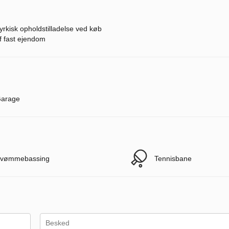
yrkisk opholdstilladelse ved køb
f fast ejendom
arage
vømmebassing
Tennisbane