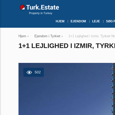
Property in Turkey
HJEM
EJENDOM
LEJE
SØG 
Hjem
›
Ejendom i Tyrkiet
›
1+1 Lejlighed i Izmir, Tyrkiet N
1+1 LEJLIGHED I IZMIR, TYRK
502