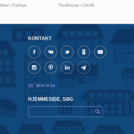
illaer i Fethiye
Penthouse i Cikcilli
KONTAKT
Skriv til os
HJEMMESIDE, SØG