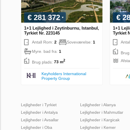
€ 281 372
€ 2
1+1 Lejlighed i Zeytinburnu, Istanbul,
1+1 Lejl
Tyrkiet Nr. 223145
Tyrkiet 
Antall Rom:
2
Soveværelse:
1
Anta
Myre. bad fra:
1
Brug
Afsta
2
Brug plads:
73 m
Keyholders International
Property Group
Lejligheder i Tyrkiet
Lejligheder i Alanya
Lejligheder i Antalya
Lejligheder i Mahmutlar
Lejligheder i Avsallar
Lejligheder i Kargicak
Lejligheder i Oba
Lejligheder i Kemer