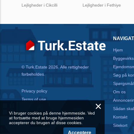
Lejligheder i Cikcilli
Lejligheder i Fethiye
NAVIGAT
Hjem
Byggevirk
Ejendoms
© Turk.Estate 2026. Alle rettigheder
forbeholdes.
Søg på kor
Spørgsmål
Privacy policy
Om os
Terms of use
Annonceri
×
Sådan skal
Vi bruger cookies på denne hjemmeside. Ved
Kontakt
at fortsætte med at bruge hjemmesiden
accepterer du brugen af disse cookies.
Sitekort
Acceptere