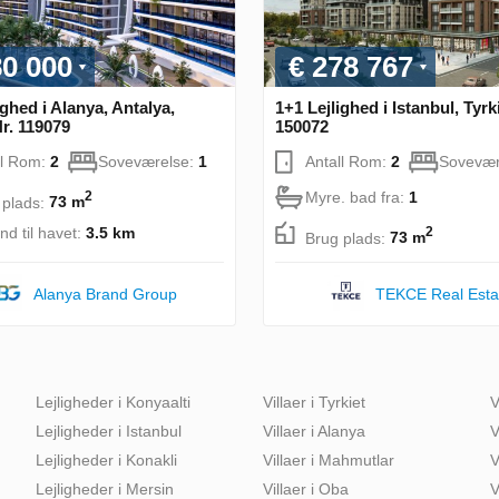
80 000
€ 278 767
ighed i Alanya, Antalya,
1+1 Lejlighed i Istanbul, Tyrk
Nr. 119079
150072
ll Rom:
2
Soveværelse:
1
Antall Rom:
2
Sovevær
Myre. bad fra:
1
2
 plads:
73 m
nd til havet:
3.5 km
2
Brug plads:
73 m
Alanya Brand Group
TEKCE Real Esta
Lejligheder i Konyaalti
Villaer i Tyrkiet
V
Lejligheder i Istanbul
Villaer i Alanya
V
Lejligheder i Konakli
Villaer i Mahmutlar
V
Lejligheder i Mersin
Villaer i Oba
V