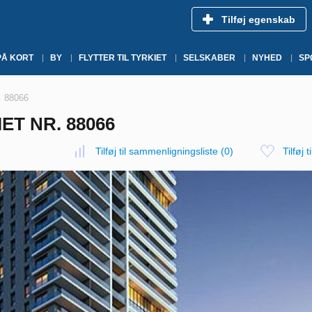
Tilføj egenskab
PÅ KORT
BY
FLYTTER TIL TYRKIET
SELSKABER
NYHED
SP
r. 88066
IET NR. 88066
Tilføj til sammenligningsliste
(
0
)
Tilføj t