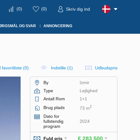
(
0
)
(
0
)
Skriv dig ind
ØRGSMÅL OG SVAR
ANNONCERING
il favoritliste
(
0
)
Indstille (1)
Udbudspris
By
Izmir
Type
Lejlighed
Antall Rom
1+1
2
Brug plads
73 m
Dato for
fullstendig
2024
program
€ 283 500
Fuld pris