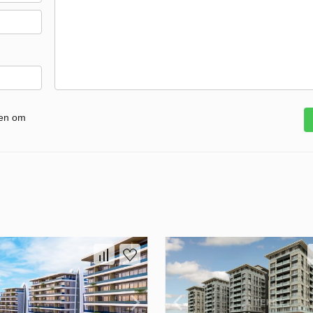
gen om