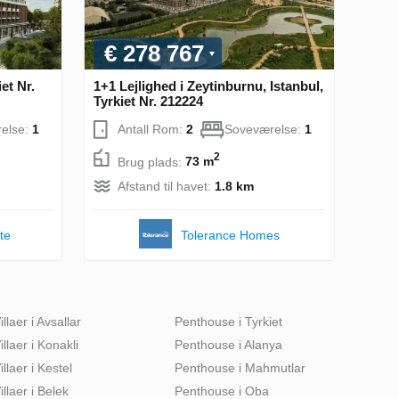
€ 278 767
iet Nr.
1+1 Lejlighed i Zeytinburnu, Istanbul,
Tyrkiet Nr. 212224
else:
1
Antall Rom:
2
Soveværelse:
1
2
Brug plads:
73 m
Afstand til havet:
1.8 km
te
Tolerance Homes
illaer i Avsallar
Penthouse i Tyrkiet
illaer i Konakli
Penthouse i Alanya
illaer i Kestel
Penthouse i Mahmutlar
illaer i Belek
Penthouse i Oba