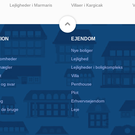
Lejligheder i Marmaris
Villaer i Kargicak
V
ION
EJENDOM
Nye boliger
somheder
Lejlighed
mægler
Lejligheder i boligkompleks
t
Villa
 og svar
Penthouse
Plot
ng
Erhvervsejendom
 de bruge
Leje