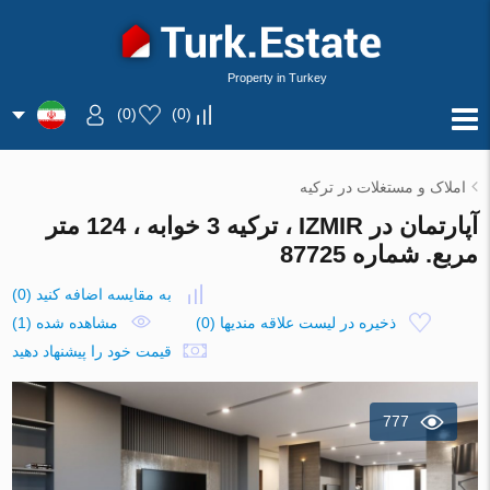
Property in Turkey
)
0
(
)
0
(
املاک و مستغلات در ترکیه
آپارتمان در IZMIR ، ترکیه 3 خوابه ، 124 متر
مربع. شماره 87725
به مقایسه اضافه کنید
(
0
)
ذخیره در لیست علاقه مندیها
(
0
)
مشاهده شده (1)
قیمت خود را پیشنهاد دهید
777