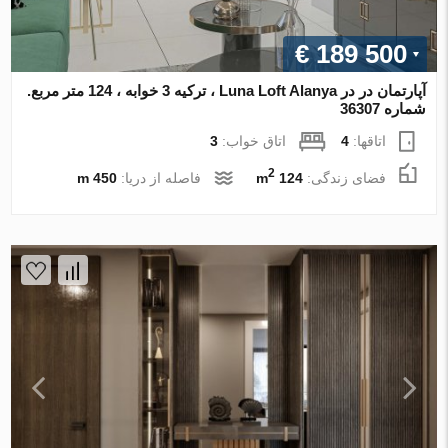
€ 189 500
آپارتمان در در Luna Loft Alanya ، ترکیه 3 خوابه ، 124 متر مربع.
شماره 36307
اتاقها:
4
اتاق خواب:
3
2
فضای زندگی:
124 m
فاصله از دریا:
450 m