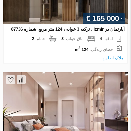
€ 165 000
آپارتمان در Izmir ، ترکیه 3 خوابه ، 124 متر مربع. شماره 87736
اتاقها:
4
اتاق خواب:
3
حمام:
2
2
فضای زندگی:
124 m
املاک اطلس