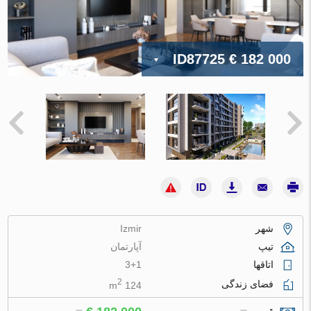
ID87725
€ 182 000
شهر
Izmir
تیپ
آپارتمان
اتاقها
3+1
2
فضای زندگی
124 m