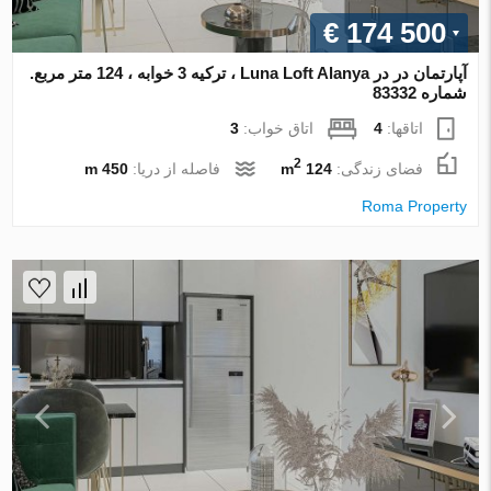
€ 174 500
آپارتمان در در Luna Loft Alanya ، ترکیه 3 خوابه ، 124 متر مربع.
شماره 83332
اتاقها:
4
اتاق خواب:
3
2
فضای زندگی:
124 m
فاصله از دریا:
450 m
Roma Property