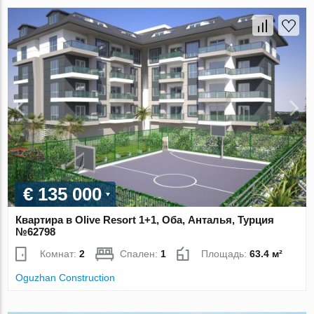
€ 135 000
Квартира в Olive Resort 1+1, Оба, Анталья, Турция
№62798
Комнат:
2
Спален:
1
Площадь:
63.4 м²
Oguzhan Construction