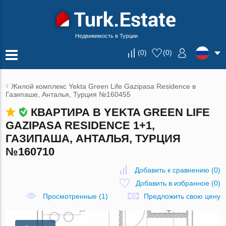
Недвижимость в Турции
(
0
)
(
0
)
Жилой комплекс Yekta Green Life Gazipasa Residence в
Газипаше, Анталья, Турция №160455
КВАРТИРА В YEKTA GREEN LIFE
GAZIPASA RESIDENCE 1+1,
ГАЗИПАША, АНТАЛЬЯ, ТУРЦИЯ
№160710
Добавить к сравнению
(
0
)
Добавить в избранное
(
0
)
Просмотренные (1)
Предложить свою цену