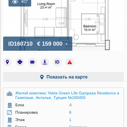
407
ID160710
€ 159 000
Показать на карте
Жилой комплекс Yekta Green Life Gazipasa Residence в
Газипаше, Анталья, Турция №160455
Блок
A
Планировка
6
Этаж
1