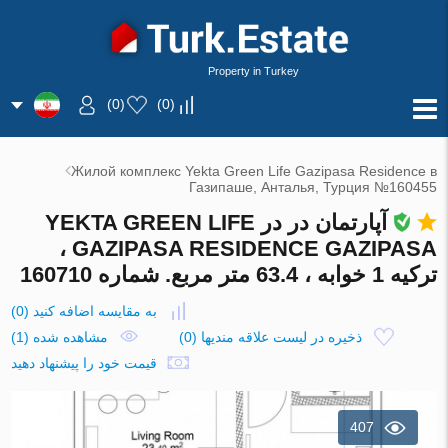
Property in Turkey
)
0
(
)
0
(
Жилой комплекс Yekta Green Life Gazipasa Residence в
Газипаше, Анталья, Турция №160455
آپارتمان در در YEKTA GREEN LIFE
GAZIPASA RESIDENCE GAZIPASA ،
ترکیه 1 خوابه ، 63.4 متر مربع. شماره 160710
به مقایسه اضافه کنید
(
0
)
ذخیره در لیست علاقه مندیها
(
0
)
مشاهده شده (1)
قیمت خود را پیشنهاد دهید
407