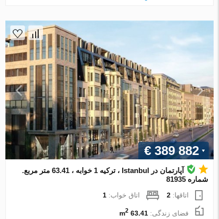
€ 389 882
آپارتمان در Istanbul ، ترکیه 1 خوابه ، 63.41 متر مربع.
شماره 81935
اتاقها:
2
اتاق خواب:
1
2
فضای زندگی:
63.41 m