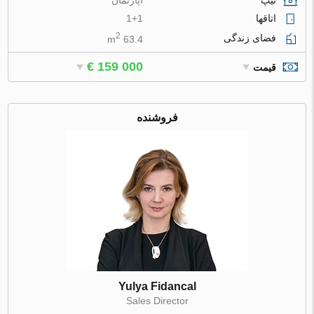
تیپ
آپارتمان
اتاقها
1+1
2
فضای زندگی
63.4 m
€ 159 000
قیمت
فروشنده
Yulya Fidancal
Sales Director