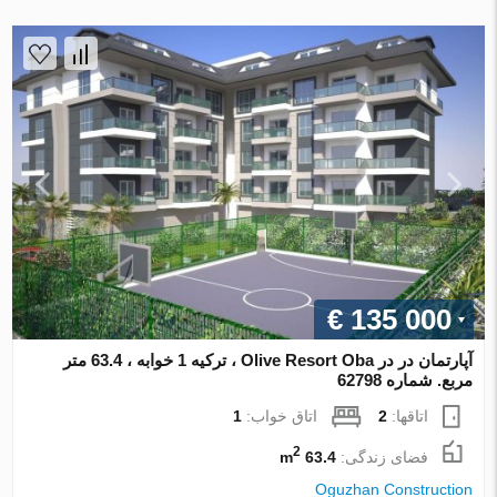
€ 135 000
آپارتمان در در Olive Resort Oba ، ترکیه 1 خوابه ، 63.4 متر
مربع. شماره 62798
اتاقها:
2
اتاق خواب:
1
2
فضای زندگی:
63.4 m
Oguzhan Construction