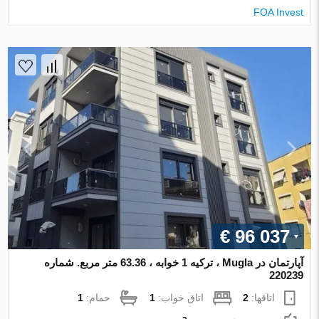
FOA Invest
€ 96 037
آپارتمان در Mugla ، ترکیه 1 خوابه ، 63.36 متر مربع. شماره
220239
اتاقها:
2
اتاق خواب:
1
حمام:
1