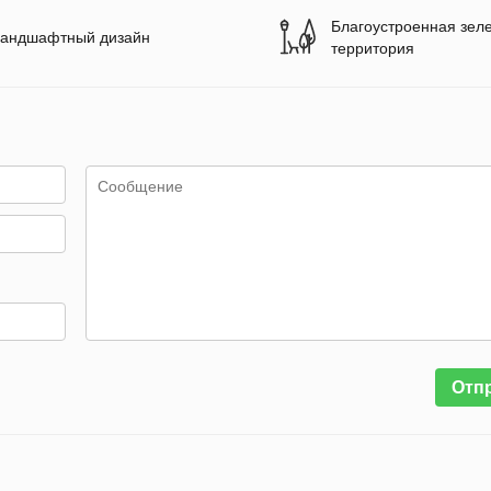
Благоустроенная зел
андшафтный дизайн
территория
Отп