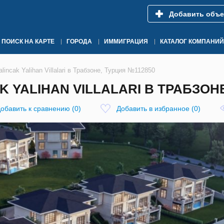
Добавить объе
ПОИСК НА КАРТЕ
ГОРОДА
ИММИГРАЦИЯ
КАТАЛОГ КОМПАНИЙ
incak Yalihan Villalari в Трабзоне, Турция №112850
 YALIHAN VILLALARI В ТРАБЗОНЕ
обавить к сравнению
(
0
)
Добавить в избранное
(
0
)