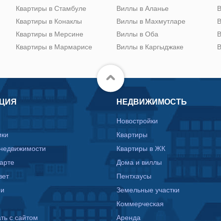
Квартиры в Стамбуле
Виллы в Аланье
В
Квартиры в Конаклы
Виллы в Махмутларе
В
Квартиры в Мерсине
Виллы в Оба
В
Квартиры в Мармарисе
Виллы в Каргыджаке
В
ЦИЯ
НЕДВИЖИМОСТЬ
Новостройки
ики
Квартиры
 недвижимости
Квартиры в ЖК
карте
Дома и виллы
вет
Пентхаусы
ии
Земельные участки
Коммерческая
ть с сайтом
Аренда