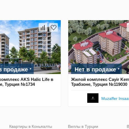
в продаже
Нет в продаже
омплекс AKS Halic Life в
Жилой комплекс Cayir Kent
е, Турция №1734
Трабзоне, Турция №119030
Muzaffer Insaa
Квартиры в Коньяалты
Виллы в Турции
В