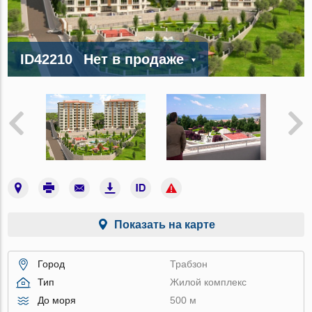
ID42210
Нет в продаже
Показать на карте
Город
Трабзон
Тип
Жилой комплекс
До моря
500 м