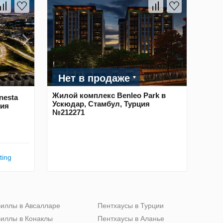
Нет в продаже
Жилой комплекс Benleo Park в
nesta
Ускюдар, Стамбул, Турция
ция
№212271
ting
иллы в Авсалларе
Пентхаусы в Турции
иллы в Конаклы
Пентхаусы в Аланье