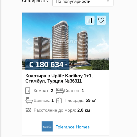
Сортировать
По популярности
€ 180 634
Квартира в Uplife Kadikoy 1+1,
Стамбул, Турция №36311
Комнат:
2
Спален:
1
Ванных:
1
Площадь:
59 м²
Расстояние до моря:
2.8 км
Tolerance Homes