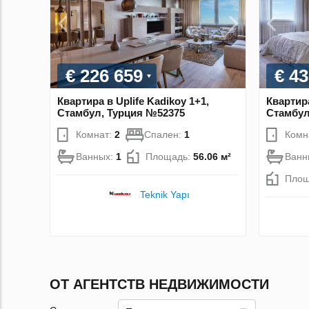
€ 226 659
€ 43
Квартира в Uplife Kadikoy 1+1,
Квартира
Стамбул, Турция №52375
Стамбул
Комнат:
2
Спален:
1
Комн
Ванных:
1
Площадь:
56.06 м²
Ванн
Площ
Teknik Yapı
ОТ АГЕНТСТВ НЕДВИЖИМОСТИ