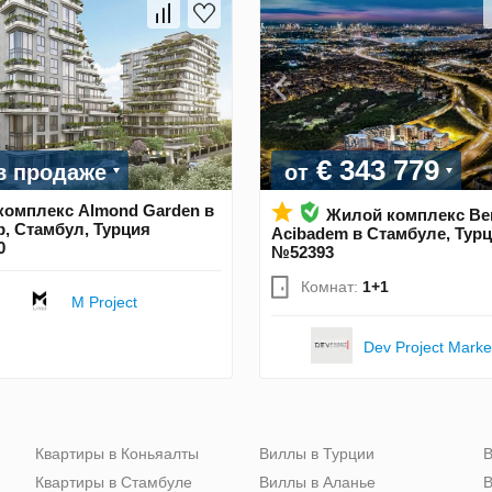
€ 343 779
в продаже
от
комплекс Almond Garden в
Жилой комплекс Be
, Стамбул, Турция
Acibadem в Стамбуле, Тур
0
№52393
Комнат:
1+1
M Project
Dev Project Marke
Квартиры в Коньяалты
Виллы в Турции
В
Квартиры в Стамбуле
Виллы в Аланье
В