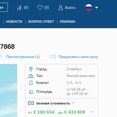
кт
(
0
)
(
0
)
Войти
НОВОСТИ
ВОПРОС-ОТВЕТ
РЕКЛАМА
7868
Просмотренные (1)
Предложить свою цену
Город
Стамбул
Тип
Жилой комплекс
Комнат
1+1, 3+1
от 56.06 м²
Площадь
до 129.16 м²
полная стоимость
€ 180 634
€ 433 609
от
до