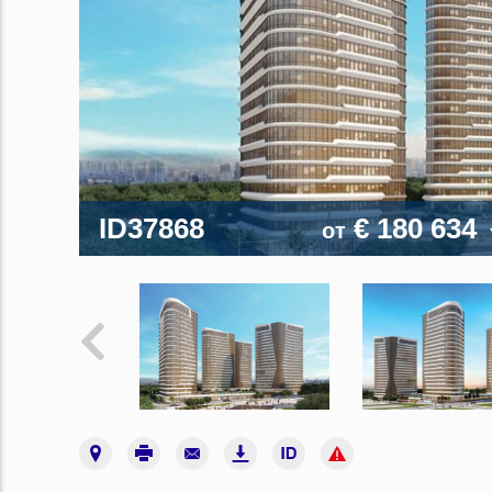
ID37868
€ 180 634
от