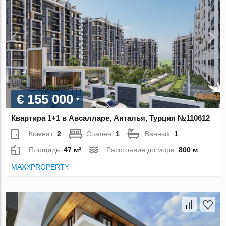
€ 155 000
Квартира 1+1 в Авсалларе, Анталья, Турция №110612
Комнат:
2
Спален:
1
Ванных:
1
Площадь:
47 м²
Расстояние до моря:
800 м
MAXXPROPERTY