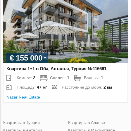
€ 155 000
Квартира 1+1 в Оба, Анталья, Турция №116691
Комнат:
2
Спален:
1
Ванных:
1
Площадь:
47 м²
Расстояние до моря:
2 км
Nazar Real Estate
Квартиры в Турции
Квартиры в Аланье
Квартиры в Анталии
Квартиры в Махмутларе