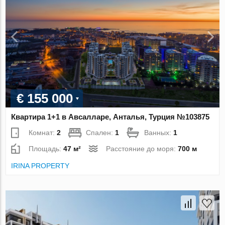
€ 155 000
Квартира 1+1 в Авсалларе, Анталья, Турция №103875
Комнат:
2
Спален:
1
Ванных:
1
Площадь:
47 м²
Расстояние до моря:
700 м
IRINA PROPERTY