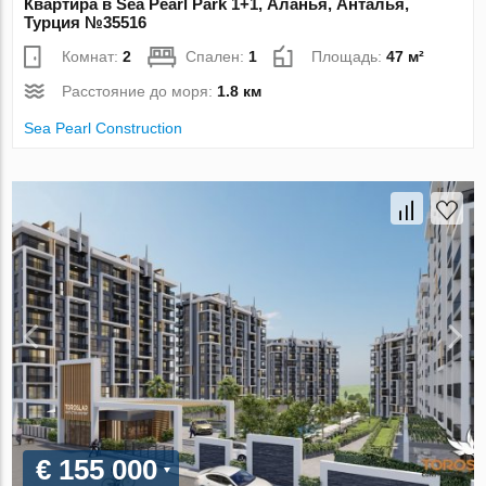
Квартира в Sea Pearl Park 1+1, Аланья, Анталья,
Турция №35516
Комнат:
2
Спален:
1
Площадь:
47 м²
Расстояние до моря:
1.8 км
Sea Pearl Construction
€ 155 000