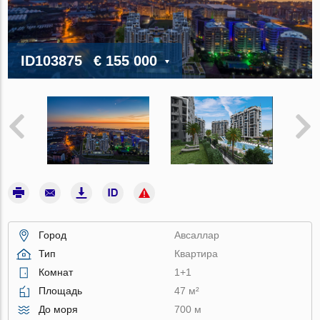
ID103875
€ 155 000
Город
Авсаллар
Тип
Квартира
Комнат
1+1
Площадь
47 м²
До моря
700 м