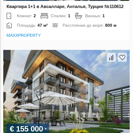
Квартира 1+1 в Авсалларе, Анталья, Турция №110612
Комнат:
2
Спален:
1
Ванных:
1
Площадь:
47 м²
Расстояние до моря:
800 м
MAXXPROPERTY
€ 155 000