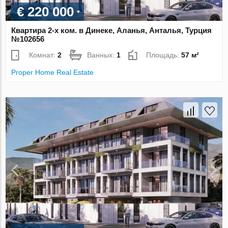
€ 220 000
Квартира 2-х ком. в Динеке, Аланья, Анталья, Турция
№102656
Комнат:
2
Ванных:
1
Площадь:
57 м²
Proper Home Real Estate