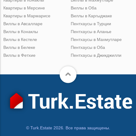
Квартиры в Мерсине
Виллы в Оба
Квартиры в Мармарисе
Виллы в Каргыджаке
Виллы в Авсалларе
Пентхаусы в Турции
Виллы в Конаклы
Пентхаусы в Аланье
Виллы в Кестеле
Пентхаусы в Махмутларе
Виллы в Белеке
Пентхаусы в Оба
Виллы в Фетхие
Пентхаусы в Джикджилли
© Turk.Estate 2026. Все права защищены.