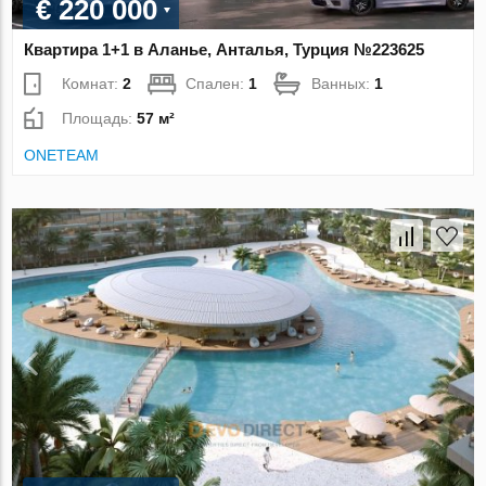
€ 220 000
Квартира 1+1 в Аланье, Анталья, Турция №223625
Комнат:
2
Спален:
1
Ванных:
1
Площадь:
57 м²
ONETEAM