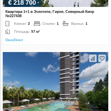
€ 218 700
Квартира 1+1 в Эсентепе, Гирне, Северный Кипр
№227438
Комнат:
2
Спален:
1
Ванных:
1
Площадь:
57 м²
DevoDirect