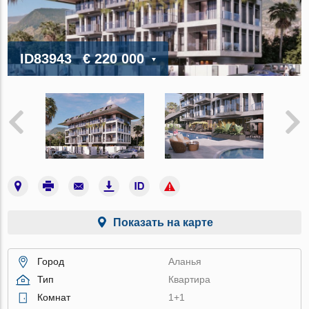
ID83943
€ 220 000
Показать на карте
Город
Аланья
Тип
Квартира
Комнат
1+1