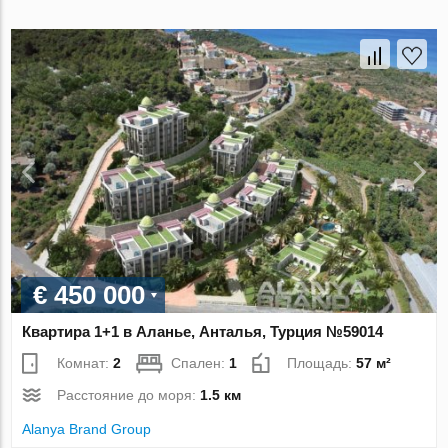
€ 450 000
Квартира 1+1 в Аланье, Анталья, Турция №59014
Комнат:
2
Спален:
1
Площадь:
57 м²
Расстояние до моря:
1.5 км
Alanya Brand Group