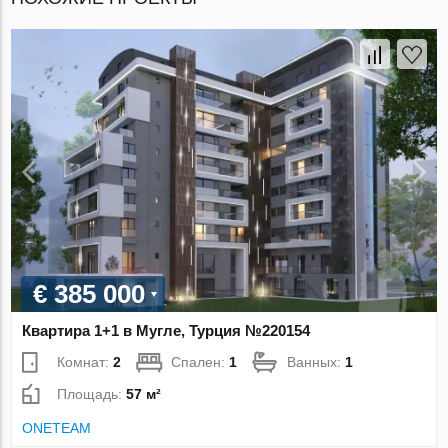
€ 385 000
Квартира 1+1 в Мугле, Турция №220154
Комнат:
2
Спален:
1
Ванных:
1
Площадь:
57 м²
ONETEAM