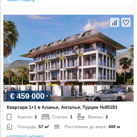
€ 459 000
Квартира 1+1 в Аланье, Анталья, Турция №85183
Комнат:
2
Спален:
1
Ванных:
2
Площадь:
57 м²
Расстояние до моря:
400 м
UPTREND HOMES