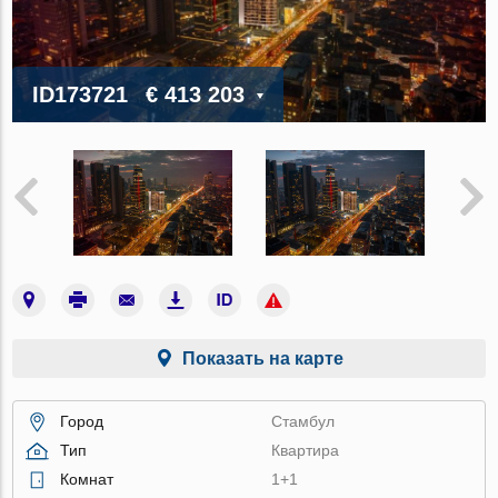
ID173721
€ 413 203
Показать на карте
Город
Стамбул
Тип
Квартира
Комнат
1+1