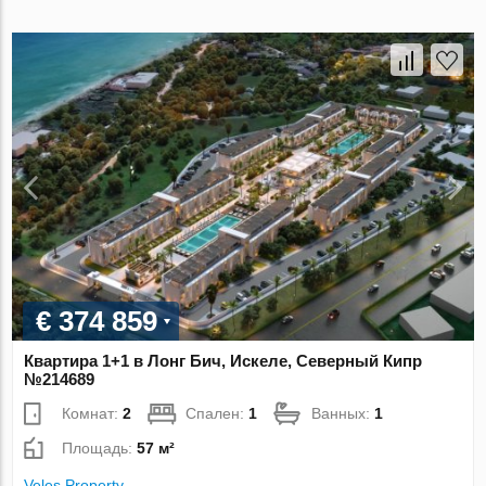
€ 374 859
Квартира 1+1 в Лонг Бич, Искеле, Северный Кипр
№214689
Комнат:
2
Спален:
1
Ванных:
1
Площадь:
57 м²
Veles Property