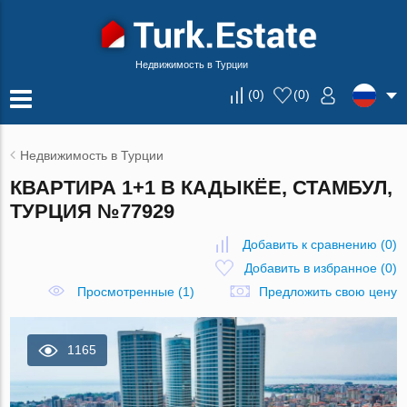
Недвижимость в Турции
(
0
)
(
0
)
Недвижимость в Турции
КВАРТИРА 1+1 В КАДЫКЁЕ, СТАМБУЛ,
ТУРЦИЯ №77929
Добавить к сравнению
(
0
)
Добавить в избранное
(
0
)
Просмотренные (1)
Предложить свою цену
1165