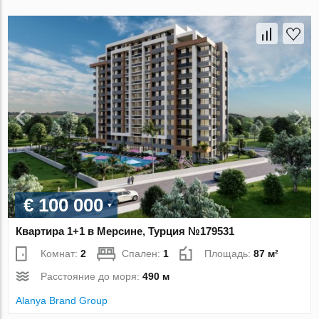
€ 100 000
Квартира 1+1 в Мерсине, Турция №179531
Комнат:
2
Спален:
1
Площадь:
87 м²
Расстояние до моря:
490 м
Alanya Brand Group