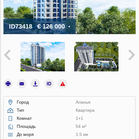
ID73418
€ 126 000
Город
Аланья
Тип
Квартира
Комнат
1+1
Площадь
54 м²
До моря
1.5 км