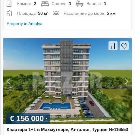
Комнат:
2
Спален:
1
Ванных:
1
Площадь:
50 м²
Расстояние до моря:
5 км
Property in Antalya
€ 156 000
Квартира 1+1 в Махмутларе, Анталья, Турция №116553