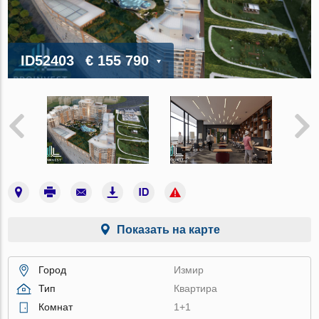
ID52403
€ 155 790
Показать на карте
Город
Измир
Тип
Квартира
Комнат
1+1