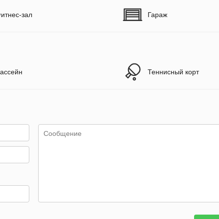
итнес-зал
Гараж
ассейн
Теннисный корт