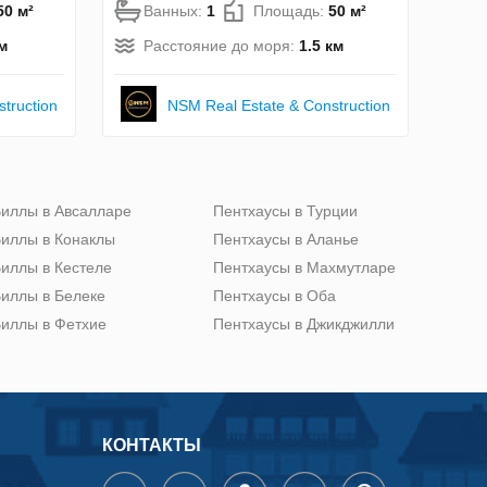
50 м²
Ванных:
1
Площадь:
50 м²
м
Расстояние до моря:
1.5 км
truction
NSM Real Estate & Construction
иллы в Авсалларе
Пентхаусы в Турции
иллы в Конаклы
Пентхаусы в Аланье
иллы в Кестеле
Пентхаусы в Махмутларе
иллы в Белеке
Пентхаусы в Оба
иллы в Фетхие
Пентхаусы в Джикджилли
КОНТАКТЫ