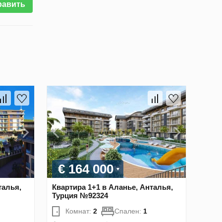
равить
€ 164 000
талья,
Квартира 1+1 в Аланье, Анталья,
Турция №92324
Комнат:
2
Спален:
1