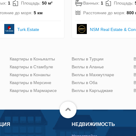
ных:
1
Площадь:
50 м²
Ванных:
1
Площадь:
тояние до моря:
5 км
Расстояние до моря:
800 
Turk.Estate
NSM Real Estate & Cons
Квартиры в Коньяалты
Виллы в Турции
В
Квартиры в Стамбуле
Виллы в Аланье
В
Квартиры в Конаклы
Виллы в Махмутларе
В
Квартиры в Мерсине
Виллы в Оба
В
Квартиры в Мармарисе
Виллы в Каргыджаке
В
ЦИЯ
НЕДВИЖИМОСТЬ