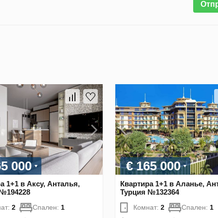
Отп
65 000
€ 165 000
а 1+1 в Аксу, Анталья,
Квартира 1+1 в Аланье, Ан
 №194228
Турция №132364
ат:
2
Спален:
1
Комнат:
2
Спален:
1