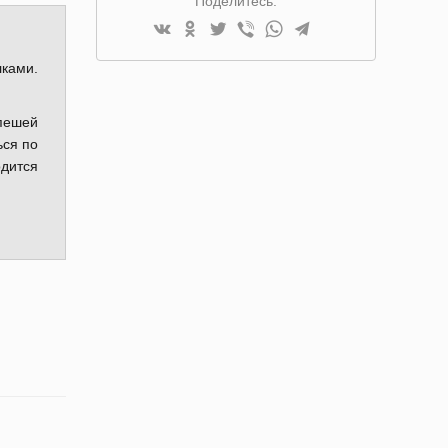
Поделитесь:
ками.
пешей
ься по
одится