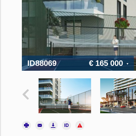
ID88069
€ 165 000