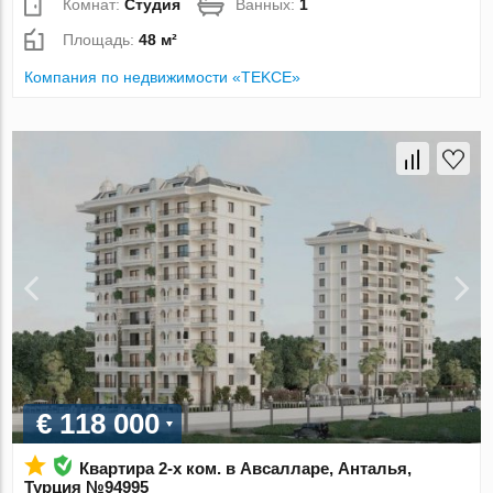
Комнат:
Студия
Ванных:
1
Площадь:
48 м²
Компания по недвижимости «TEKCE»
€ 118 000
Квартира 2-х ком. в Авсалларе, Анталья,
Турция №94995