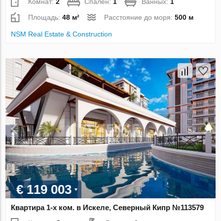
Комнат:
2
Спален:
1
Ванных:
1
Площадь:
48 м²
Расстояние до моря:
500 м
NSM Real Estate & Construction
€ 119 003
Квартира 1-х ком. в Искеле, Северный Кипр №113579