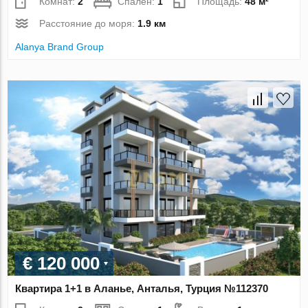
Комнат:
2
Спален:
1
Площадь:
48 м²
Расстояние до моря:
1.9 км
Alanya Brand Group
€ 120 000
Квартира 1+1 в Аланье, Анталья, Турция №112370