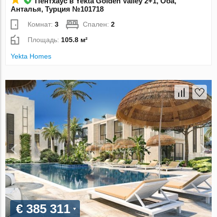
Пентхаус в Yekta Golden Valley 2+1, Оба,
Анталья, Турция №101718
Комнат:
3
Спален:
2
Площадь:
105.8 м²
Yekta Homes
€ 385 311