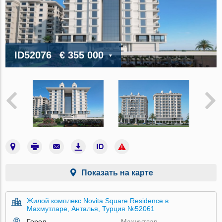
ID52076
€ 355 000
Показать на карте
Жилой комплекс Novita Square Residence в
Махмутларе, Анталья, Турция №52061
Город
Махмутлар