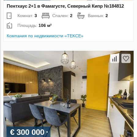
Пентхаус 2+1 в Фамагусте, Северный Кипр №184812
Комнат:
3
Спален:
2
Ванных:
2
Площадь:
106 м²
Компания по недвижимости «TEKCE»
€ 300 000