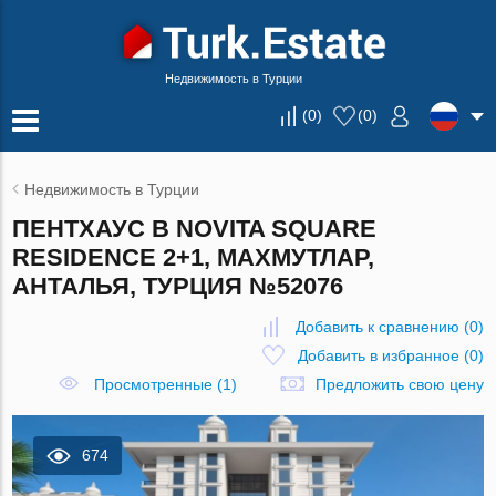
Недвижимость в Турции
(
0
)
(
0
)
Недвижимость в Турции
ПЕНТХАУС В NOVITA SQUARE
RESIDENCE 2+1, МАХМУТЛАР,
АНТАЛЬЯ, ТУРЦИЯ №52076
Добавить к сравнению
(
0
)
Добавить в избранное
(
0
)
Просмотренные (1)
Предложить свою цену
674