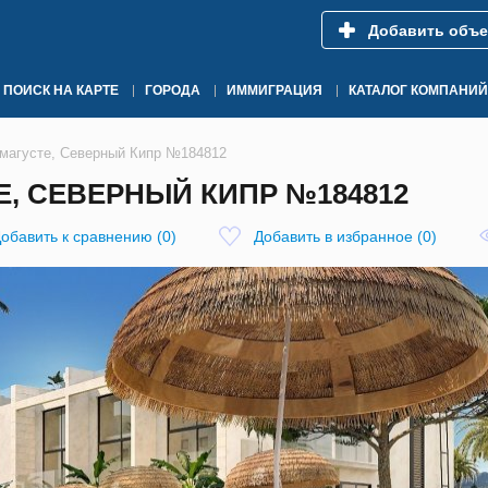
Добавить объе
ПОИСК НА КАРТЕ
ГОРОДА
ИММИГРАЦИЯ
КАТАЛОГ КОМПАНИЙ
амагусте, Северный Кипр №184812
Е, СЕВЕРНЫЙ КИПР №184812
обавить к сравнению
(
0
)
Добавить в избранное
(
0
)