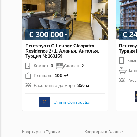
€ 300 000
€ 2
Пентхаус в C-Lounge Cleopatra
Пентхау
Residence 2+1, Аланья, Анталья,
Турция
Турция №163159
Комн
Комнат:
3
Спален:
2
Ван
Площадь:
106 м²
Расс
Расстояние до моря:
350 м
Cimrin Construction
Квартиры в Турции
Квартиры в Аланье