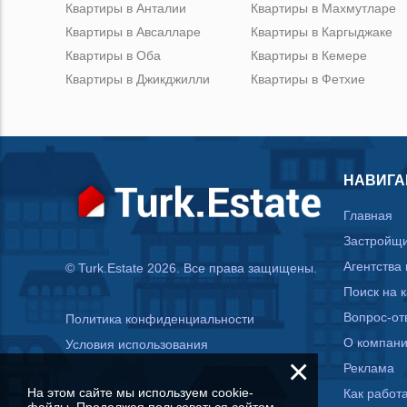
Квартиры в Анталии
Квартиры в Махмутларе
Квартиры в Авсалларе
Квартиры в Каргыджаке
Квартиры в Оба
Квартиры в Кемере
Квартиры в Джикджилли
Квартиры в Фетхие
НАВИГА
Главная
Застройщ
Агентства
© Turk.Estate 2026. Все права защищены.
Поиск на 
Вопрос-от
Политика конфиденциальности
О компан
Условия использования
×
Реклама
На этом сайте мы используем cookie-
Как работа