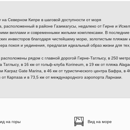
 на Северном Кипре в шаговой доступности от моря
, расположенный в районе Газимагусы, недалеко от Гирне и Искел
воими виллами и современными жилыми комплексами. В последние
ских инвесторов благодаря чистейшему морю, золотистым пляжам 
ера покоя и уединения, предлагая идеальный образ жизни для тех,
расположены рядом с главной дорогой Гирне-Татлысу, в 250 метра
а Татлысу, в 16 км от гольф-клуба Korineum, в 19 км от пляжа Alagad
ани Karpaz Gate Marina, в 46 км от туристического центра Бафра, в 4
м от Карпаза и в 73,5 км от международного аэропорта Ларнаки.
ид на горы
Вид на море