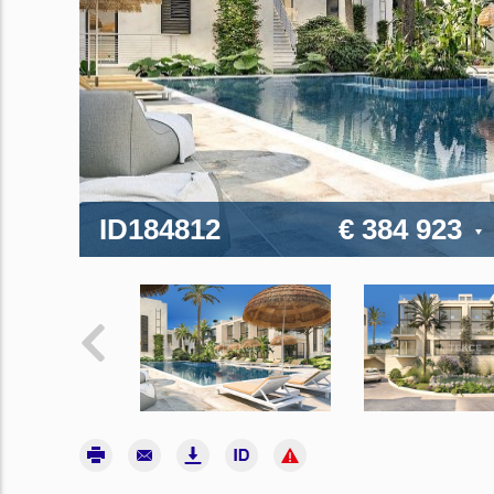
ID184812
€ 384 923