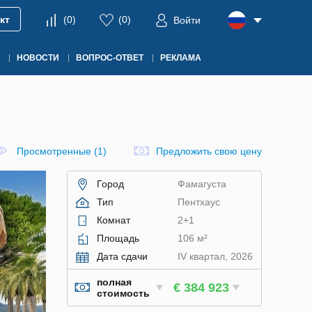
кт
(
0
)
(
0
)
Войти
НОВОСТИ
ВОПРОС-ОТВЕТ
РЕКЛАМА
Просмотренные (1)
Предложить свою цену
Город
Фамагуста
Тип
Пентхаус
Комнат
2+1
Площадь
106 м²
Дата сдачи
IV квартал, 2026
полная
€ 384 923
стоимость