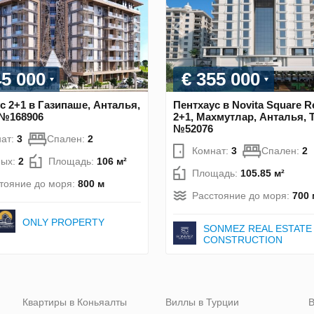
45 000
€ 355 000
с 2+1 в Газипаше, Анталья,
Пентхаус в Novita Square R
 №168906
2+1, Махмутлар, Анталья, 
№52076
ат:
3
Спален:
2
Комнат:
3
Спален:
2
ных:
2
Площадь:
106 м²
Площадь:
105.85 м²
тояние до моря:
800 м
Расстояние до моря:
700 
ONLY PROPERTY
SONMEZ REAL ESTATE
CONSTRUCTION
Квартиры в Коньяалты
Виллы в Турции
В