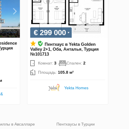
€ 299 000
esidence
Пентхаус в Yekta Golden
Турция
Valley 2+1, Оба, Анталья, Турция
№101713
Комнат:
3
Спален:
2
Площадь:
105.8 м²
м
Yekta Homes
 &
иллы в Авсалларе
Пентхаусы в Турции