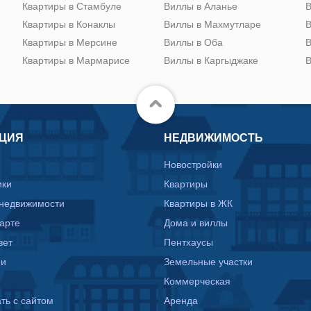
Квартиры в Стамбуле
Виллы в Аланье
В
Квартиры в Конаклы
Виллы в Махмутларе
В
Квартиры в Мерсине
Виллы в Оба
В
Квартиры в Мармарисе
Виллы в Каргыджаке
В
ЦИЯ
НЕДВИЖИМОСТЬ
Новостройки
ики
Квартиры
 недвижимости
Квартиры в ЖК
карте
Дома и виллы
вет
Пентхаусы
ии
Земельные участки
Коммерческая
ть с сайтом
Аренда