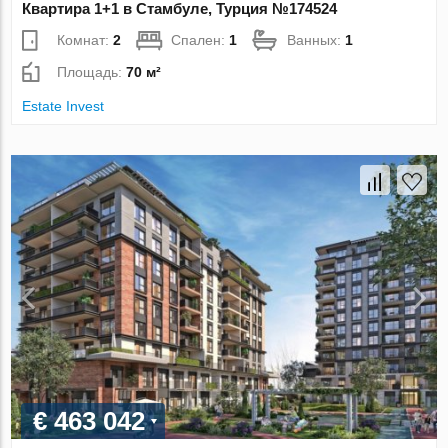
Квартира 1+1 в Стамбуле, Турция №174524
Комнат:
2
Спален:
1
Ванных:
1
Площадь:
70 м²
Estate Invest
€ 463 042