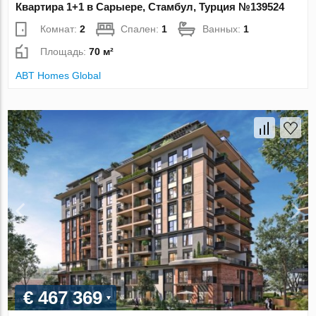
Квартира 1+1 в Сарыере, Стамбул, Турция №139524
Комнат:
2
Спален:
1
Ванных:
1
Площадь:
70 м²
ABT Homes Global
€ 467 369