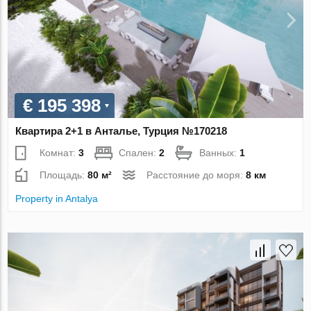
€ 195 398
Квартира 2+1 в Анталье, Турция №170218
Комнат:
3
Спален:
2
Ванных:
1
Площадь:
80 м²
Расстояние до моря:
8 км
Property in Antalya