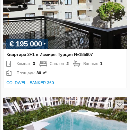
€ 195 000
Квартира 2+1 в Измире, Турция №185907
Комнат:
3
Спален:
2
Ванных:
1
Площадь:
80 м²
COLDWELL BANKER 360