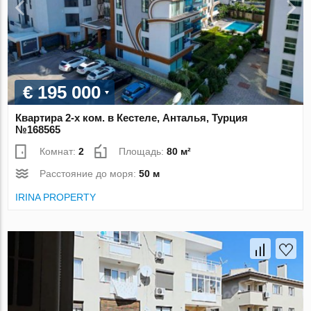
€ 195 000
Квартира 2-х ком. в Кестеле, Анталья, Турция
№168565
Комнат:
2
Площадь:
80 м²
Расстояние до моря:
50 м
IRINA PROPERTY