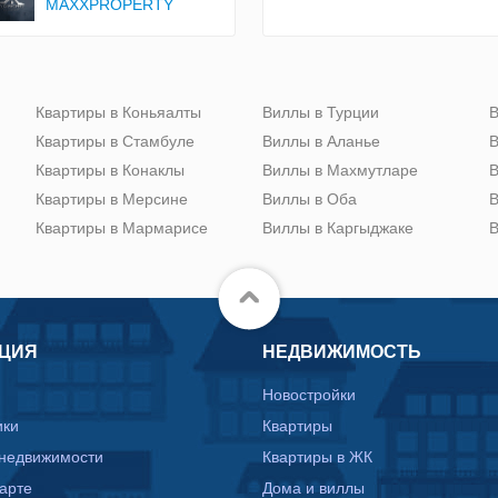
MAXXPROPERTY
Квартиры в Коньяалты
Виллы в Турции
В
Квартиры в Стамбуле
Виллы в Аланье
В
Квартиры в Конаклы
Виллы в Махмутларе
В
Квартиры в Мерсине
Виллы в Оба
В
Квартиры в Мармарисе
Виллы в Каргыджаке
В
ЦИЯ
НЕДВИЖИМОСТЬ
Новостройки
ики
Квартиры
 недвижимости
Квартиры в ЖК
карте
Дома и виллы