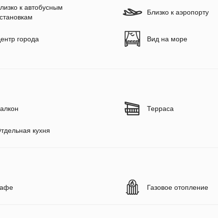
лизко к автобусным
Близко к аэропорту
становкам
ентр города
Вид на море
алкон
Терраса
тдельная кухня
афе
Газовое отопление