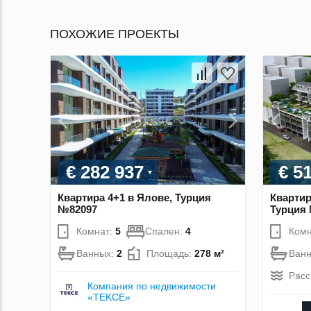
ПОХОЖИЕ ПРОЕКТЫ
€ 282 937
€ 5
Квартира 4+1 в Ялове, Турция
Квартир
№82097
Турция
Комнат:
5
Спален:
4
Комн
Ванных:
2
Площадь:
278 м²
Ван
Расс
Компания по недвижимости
«TEKCE»