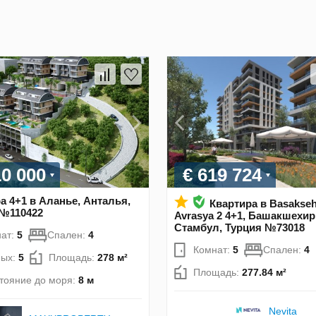
10 000
€ 619 724
а 4+1 в Аланье, Анталья,
Квартира в Basakseh
 №110422
Avrasya 2 4+1, Башакшехир
Стамбул, Турция №73018
ат:
5
Спален:
4
Комнат:
5
Спален:
4
ных:
5
Площадь:
278 м²
Площадь:
277.84 м²
тояние до моря:
8 м
Nevita