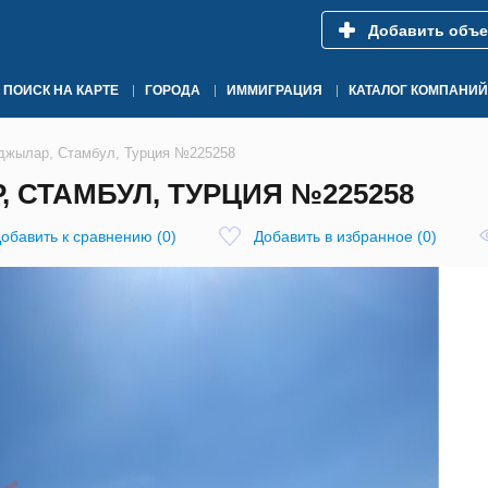
Добавить объе
ПОИСК НА КАРТЕ
ГОРОДА
ИММИГРАЦИЯ
КАТАЛОГ КОМПАНИЙ
вджылар, Стамбул, Турция №225258
, СТАМБУЛ, ТУРЦИЯ №225258
обавить к сравнению
(
0
)
Добавить в избранное
(
0
)