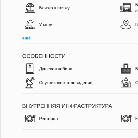
Б
Близко к пляжу
о
У моря
Ц
ещё
ОСОБЕННОСТИ
Душевая кабина
Б
Спутниковое телевидение
О
ВНУТРЕННЯЯ ИНФРАСТРУКТУРА
Ресторан
К