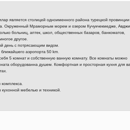
илар является столицей одноименного района турецкой провинции
ла. Окруженный Мраморным морем и озером Кучукчекмедже, Авдж
олько больниц, аптек, школ, общественных базаров, банкоматов,
многое другое.
ый день с потрясающим видом.
о ближайшего аэропорта 50 km.
ебя 5 комнат и собственную ванную комнату. Все комнаты можно
омната оборудованна душем. Комфортная и просторная кухня для в
тах.
и комплекса.
 кухонной мебелью и техникой.