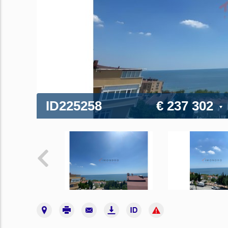
ID225258
€ 237 302