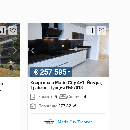
€ 257 595
Квартира в Marin City 4+1, Йомра,
ir
Трабзон, Турция №87018
,
Комнат:
5
Спален:
4
Площадь:
277.82 м²
Marin City Trabzon