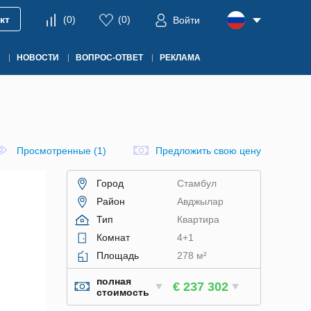
кт
(
0
)
(
0
)
Войти
НОВОСТИ
ВОПРОС-ОТВЕТ
РЕКЛАМА
Просмотренные (1)
Предложить свою цену
Город
Стамбул
Район
Авджылар
Тип
Квартира
Комнат
4+1
Площадь
278 м²
полная
€ 237 302
стоимость