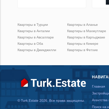
Квартиры в Турции
Квартиры в Аланье
Квартиры в Анталии
Квартиры в Махмутларе
Квартиры в Авсалларе
Квартиры в Каргыджаке
Квартиры в Оба
Квартиры в Кемере
Квартиры в Джикджилли
Квартиры в Фетхие
НАВИГА
Главная
Застройщ
Агентства
© Turk.Estate 2026. Все права защищены.
Поиск на 