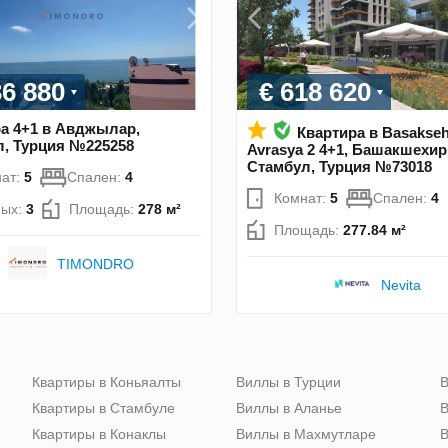
36 880
€ 618 620
а 4+1 в Авджылар,
Квартира в Basakseh
, Турция №225258
Avrasya 2 4+1, Башакшехир
Стамбул, Турция №73018
ат:
5
Спален:
4
Комнат:
5
Спален:
4
ных:
3
Площадь:
278 м²
Площадь:
277.84 м²
TIMONDRO
Nevita
Квартиры в Коньяалты
Виллы в Турции
В
Квартиры в Стамбуле
Виллы в Аланье
В
Квартиры в Конаклы
Виллы в Махмутларе
В