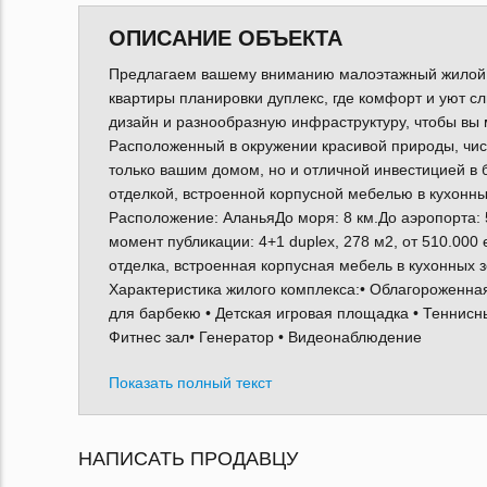
ОПИСАНИЕ ОБЪЕКТА
Предлагаем вашему вниманию малоэтажный жилой к
квартиры планировки дуплекс, где комфорт и уют с
дизайн и разнообразную инфраструктуру, чтобы вы
Расположенный в окружении красивой природы, чист
только вашим домом, но и отличной инвестицией в 
отделкой, встроенной корпусной мебелью в кухонн
Расположение: АланьяДо моря: 8 км.До аэропорта: 5
момент публикации: 4+1 duplex, 278 м2, от 510.000
отделка, встроенная корпусная мебель в кухонных 
Характеристика жилого комплекса:• Облагороженная 
для барбекю • Детская игровая площадка • Теннисны
Фитнес зал• Генератор • Видеонаблюдение
Показать полный текст
НАПИСАТЬ ПРОДАВЦУ