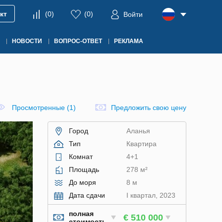
кт
(
0
)
(
0
)
Войти
НОВОСТИ
ВОПРОС-ОТВЕТ
РЕКЛАМА
Просмотренные (1)
Предложить свою цену
Город
Аланья
Тип
Квартира
Комнат
4+1
Площадь
278 м²
До моря
8 м
Дата сдачи
I квартал, 2023
полная
€ 510 000
стоимость