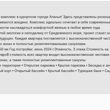
омплекс в курортном городе Аланья! Здесь представлены роско
ливаются воедино. Комплекс идеально сочетает в себе современны
 могли наслаждаться комфортной жизнью в любое время года.
ой экологии и неподалеку от Средиземного моря, проект станет н
будущее. Каждая квартира поставляется с высококачественной чис
ых зонах и полностью укомплектованными санузлами.
0 км.Год постройки: июнь 2024 г.Этажность: 3 этажа Стоимость на
 евроВ стоимость всех квартир входит высококачественная чистовая
зонах, а также полностью укомплектованные санузлы.
территория • Открытая парковка • Крытая парковка • Беседка и зо
й корт • Открытый бассейн • Крытый бассейн • Турецкая баня • Са