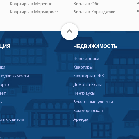
Квартиры в Мерсине
Виллы в Оба
В
Квартиры в Мармарисе
Виллы в Каргыджаке
В
ЦИЯ
НЕДВИЖИМОСТЬ
Новостройки
ики
Квартиры
 недвижимости
Квартиры в ЖК
карте
Дома и виллы
вет
Пентхаусы
ии
Земельные участки
Коммерческая
ть с сайтом
Аренда
та