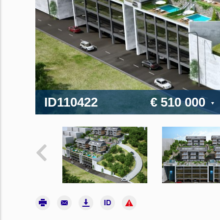
ID110422
€ 510 000