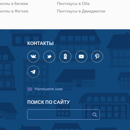
иллы в Белеке
Пентхаусы в Оба
иллы в Фетхие
Пентхаусы в Джикджилли
КОНТАКТЫ
Напишите нам
ПОИСК ПО САЙТУ