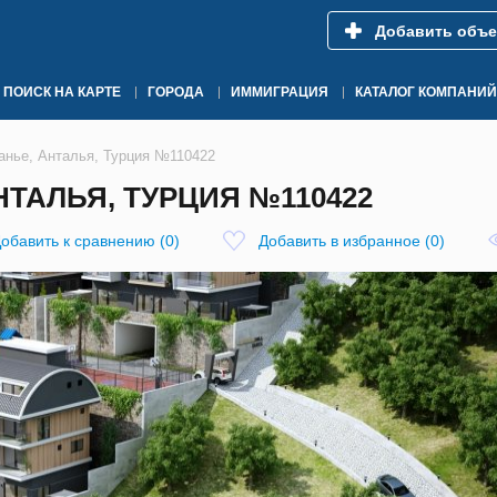
Добавить объе
ПОИСК НА КАРТЕ
ГОРОДА
ИММИГРАЦИЯ
КАТАЛОГ КОМПАНИЙ
анье, Анталья, Турция №110422
НТАЛЬЯ, ТУРЦИЯ №110422
обавить к сравнению
(
0
)
Добавить в избранное
(
0
)