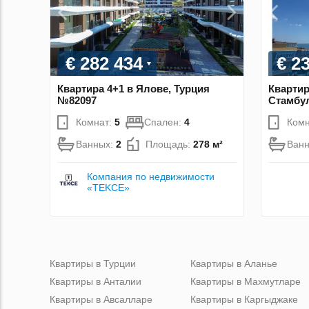
€ 282 434
€ 2
Квартира 4+1 в Ялове, Турция
Квартир
№82097
Стамбул
Комнат:
5
Спален:
4
Комн
Ванных:
2
Площадь:
278 м²
Ван
Компания по недвижимости
«TEKCE»
Квартиры в Турции
Квартиры в Аланье
Квартиры в Анталии
Квартиры в Махмутларе
Квартиры в Авсалларе
Квартиры в Каргыджаке