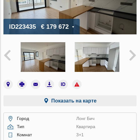
ID223435
€ 179 672
Показать на карте
Город
Лонг Бич
Тип
Квартира
Комнат
3+1