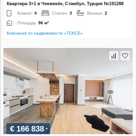
Квартира 3+1 в Чекмекёе, Стамбул, Турция №191288
Комнат:
4
Спален:
3
Ванных:
2
Площадь:
96 м²
Компания по недвижимости «TEKCE»
€ 166 838