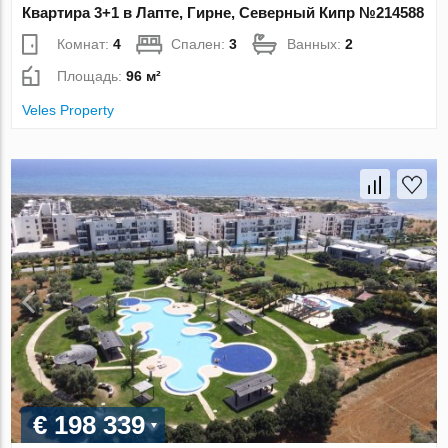
Квартира 3+1 в Лапте, Гирне, Северный Кипр №214588
Комнат:
4
Спален:
3
Ванных:
2
Площадь:
96 м²
Veles Property
€ 198 339