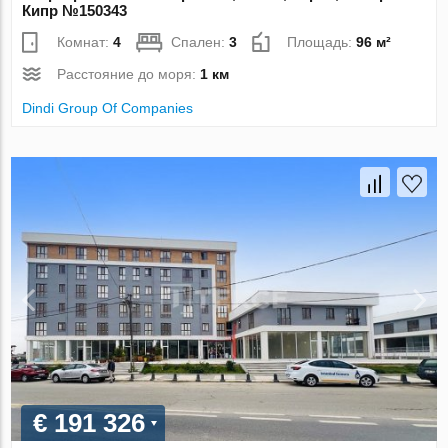
Кипр №150343
Комнат:
4
Спален:
3
Площадь:
96 м²
Расстояние до моря:
1 км
Dindi Group Of Companies
€ 191 326