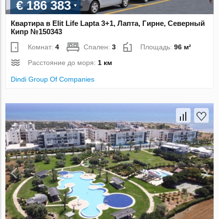
€ 186 383
Квартира в Elit Life Lapta 3+1, Лапта, Гирне, Северный
Кипр №150343
Комнат:
4
Спален:
3
Площадь:
96 м²
Расстояние до моря:
1 км
Dindi Group Of Companies