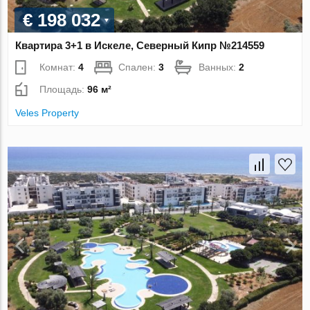
€ 198 032
Квартира 3+1 в Искеле, Северный Кипр №214559
Комнат:
4
Спален:
3
Ванных:
2
Площадь:
96 м²
Veles Property