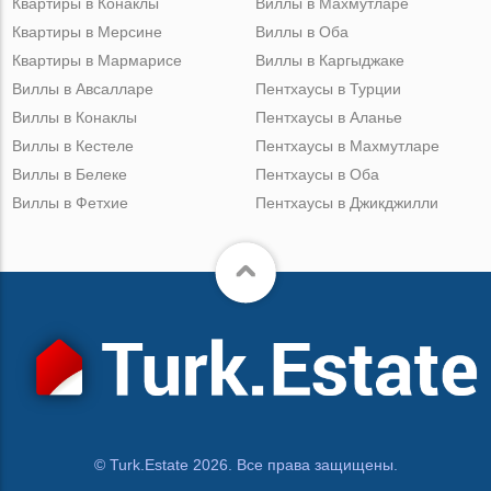
Квартиры в Конаклы
Виллы в Махмутларе
Квартиры в Мерсине
Виллы в Оба
Квартиры в Мармарисе
Виллы в Каргыджаке
Виллы в Авсалларе
Пентхаусы в Турции
Виллы в Конаклы
Пентхаусы в Аланье
Виллы в Кестеле
Пентхаусы в Махмутларе
Виллы в Белеке
Пентхаусы в Оба
Виллы в Фетхие
Пентхаусы в Джикджилли
© Turk.Estate 2026. Все права защищены.