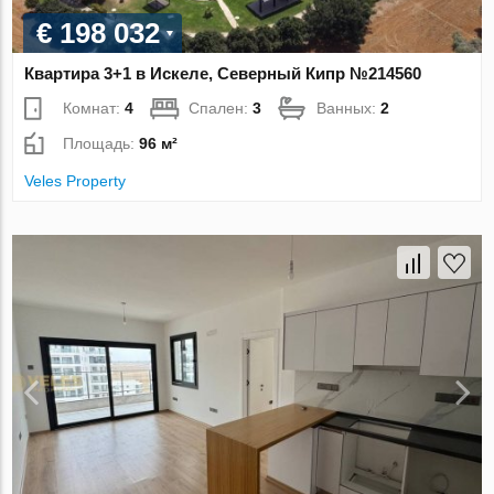
€ 198 032
Квартира 3+1 в Искеле, Северный Кипр №214560
Комнат:
4
Спален:
3
Ванных:
2
Площадь:
96 м²
Veles Property