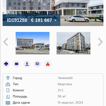
ID191288
€ 191 667
Город
Чекмекёй
Тип
Квартира
Комнат
3+1
Площадь
96 м²
Дата сдачи
III квартал, 2024