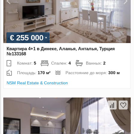
€ 255 000
Квартира 4+1 в Динеке, Аланья, Анталья, Турция
№133168
Комнат:
5
Спален:
4
Ванных:
2
Площадь:
170 м²
Расстояние до моря:
300 м
NSM Real Estate & Construction