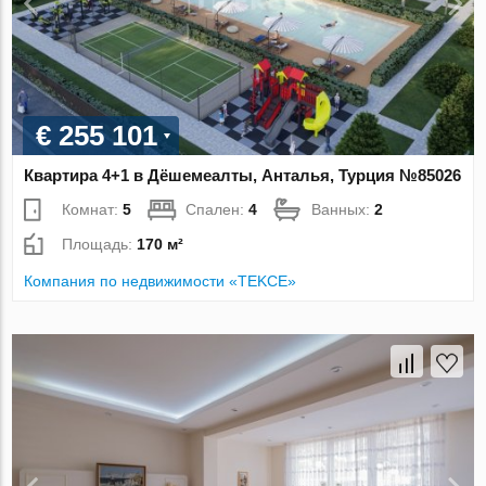
€ 255 101
Квартира 4+1 в Дёшемеалты, Анталья, Турция №85026
Комнат:
5
Спален:
4
Ванных:
2
Площадь:
170 м²
Компания по недвижимости «TEKCE»