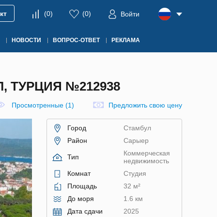
кт
(
0
)
(
0
)
Войти
НОВОСТИ
ВОПРОС-ОТВЕТ
РЕКЛАМА
, ТУРЦИЯ №212938
Просмотренные (1)
Предложить свою цену
Город
Стамбул
Район
Сарыер
Коммерческая
Тип
недвижимость
Комнат
Студия
Площадь
32 м²
До моря
1.6 км
Дата сдачи
2025