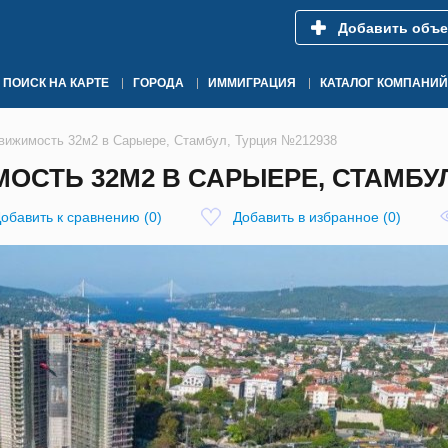
Добавить объе
ПОИСК НА КАРТЕ
ГОРОДА
ИММИГРАЦИЯ
КАТАЛОГ КОМПАНИЙ
вижимость 32м2 в Сарыере, Стамбул, Турция №212938
СТЬ 32М2 В САРЫЕРЕ, СТАМБУЛ
обавить к сравнению
(
0
)
Добавить в избранное
(
0
)