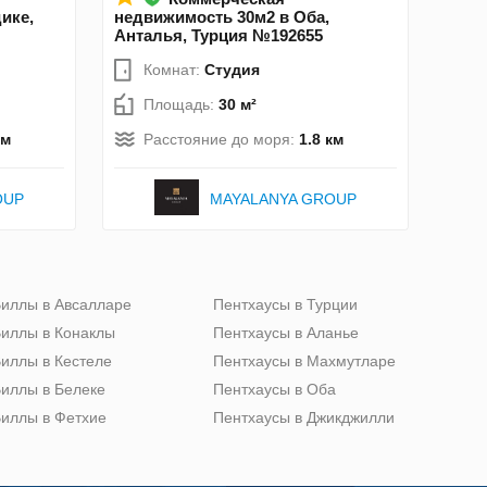
ике,
недвижимость 30м2 в Оба,
Анталья, Турция №192655
Комнат:
Студия
Площадь:
30 м²
км
Расстояние до моря:
1.8 км
OUP
MAYALANYA GROUP
иллы в Авсалларе
Пентхаусы в Турции
иллы в Конаклы
Пентхаусы в Аланье
иллы в Кестеле
Пентхаусы в Махмутларе
иллы в Белеке
Пентхаусы в Оба
иллы в Фетхие
Пентхаусы в Джикджилли