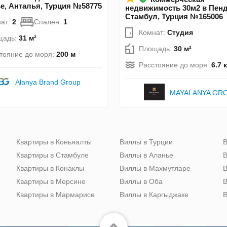
е, Анталья, Турция №58775
недвижимость 30м2 в Пенд
Стамбул, Турция №165006
ат:
2
Спален:
1
Комнат:
Студия
щадь:
31 м²
Площадь:
30 м²
тояние до моря:
200 м
Расстояние до моря:
6.7 
Alanya Brand Group
MAYALANYA GR
Квартиры в Коньяалты
Виллы в Турции
В
Квартиры в Стамбуле
Виллы в Аланье
В
Квартиры в Конаклы
Виллы в Махмутларе
В
Квартиры в Мерсине
Виллы в Оба
В
Квартиры в Мармарисе
Виллы в Каргыджаке
В