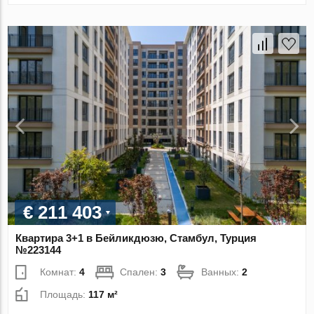
€ 211 403
Квартира 3+1 в Бейликдюзю, Стамбул, Турция
№223144
Комнат:
4
Спален:
3
Ванных:
2
Площадь:
117 м²