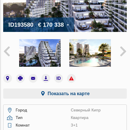
ID193580
€ 170 338
Показать на карте
Город
Северный Кипр
Тип
Квартира
Комнат
3+1