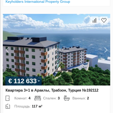
Keyholders International Property Group
€ 112 633
Квартира 3+1 в Араклы, Трабзон, Турция №192112
Комнат:
4
Спален:
3
Ванных:
2
Площадь:
117 м²