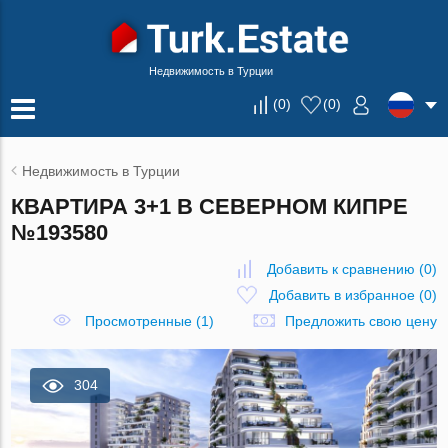
Недвижимость в Турции
(
0
)
(
0
)
Недвижимость в Турции
КВАРТИРА 3+1 В СЕВЕРНОМ КИПРЕ
№193580
Добавить к сравнению
(
0
)
Добавить в избранное
(
0
)
Просмотренные (1)
Предложить свою цену
304