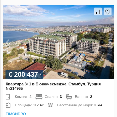
€ 200 437
Квартира 3+1 в Бююкчекмедже, Стамбул, Турция
№214965
Комнат:
4
Спален:
3
Ванных:
2
Площадь:
117 м²
Расстояние до моря:
2 км
TIMONDRO