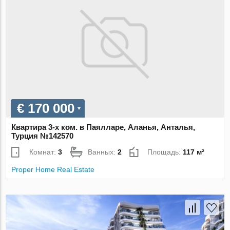
€ 170 000
Квартира 3-х ком. в Паялларе, Аланья, Анталья,
Турция №142570
Комнат:
3
Ванных:
2
Площадь:
117 м²
Proper Home Real Estate