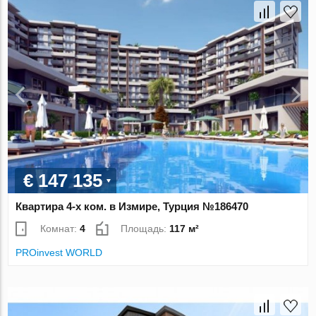
€ 147 135
Квартира 4-х ком. в Измире, Турция №186470
Комнат:
4
Площадь:
117 м²
PROinvest WORLD