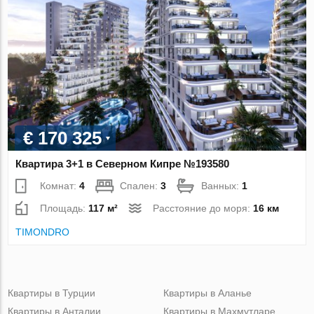
€ 170 325
Квартира 3+1 в Северном Кипре №193580
Комнат:
4
Спален:
3
Ванных:
1
Площадь:
117 м²
Расстояние до моря:
16 км
TIMONDRO
Квартиры в Турции
Квартиры в Аланье
Квартиры в Анталии
Квартиры в Махмутларе