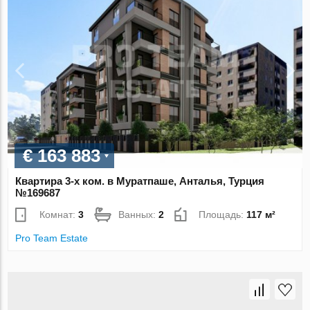
€ 163 883
Квартира 3-х ком. в Муратпаше, Анталья, Турция
№169687
Комнат:
3
Ванных:
2
Площадь:
117 м²
Pro Team Estate