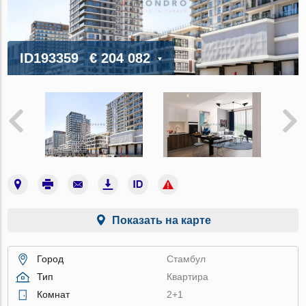
ID193359
€ 204 082
Показать на карте
Город
Стамбул
Тип
Квартира
Комнат
2+1