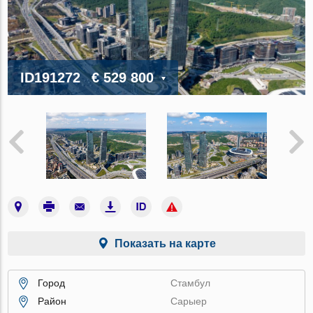
ID191272
€ 529 800
Показать на карте
Город
Стамбул
Район
Сарыер