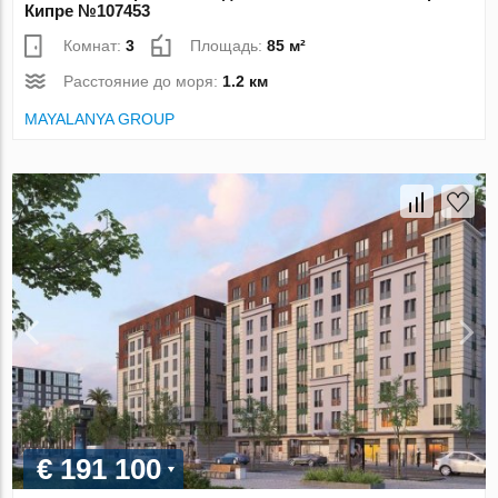
Кипре №107453
Комнат:
3
Площадь:
85 м²
Расстояние до моря:
1.2 км
MAYALANYA GROUP
€ 191 100