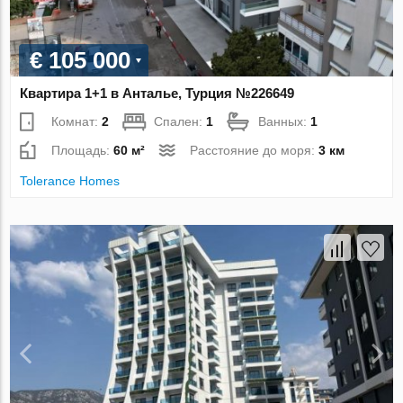
€ 105 000
Квартира 1+1 в Анталье, Турция №226649
Комнат:
2
Спален:
1
Ванных:
1
Площадь:
60 м²
Расстояние до моря:
3 км
Tolerance Homes