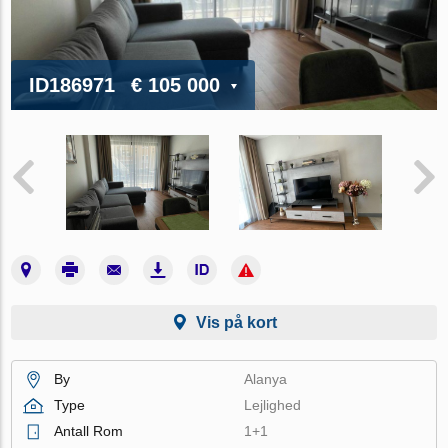
ID186971
€ 105 000
Vis på kort
By
Alanya
Type
Lejlighed
Antall Rom
1+1