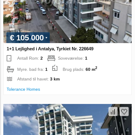
€ 105 000
1+1 Lejlighed i Antalya, Tyrkiet Nr. 226649
Antall Rom:
2
Soveværelse:
1
2
Myre. bad fra:
1
Brug plads:
60 m
Afstand til havet:
3 km
Tolerance Homes