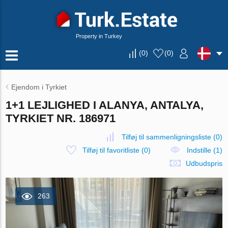
Property in Turkey
(
0
)
(
0
)
Ejendom i Tyrkiet
1+1 LEJLIGHED I ALANYA, ANTALYA,
TYRKIET NR. 186971
Tilføj til sammenligningsliste
(
0
)
Tilføj til favoritliste
(
0
)
Indstille (1)
Udbudspris
263