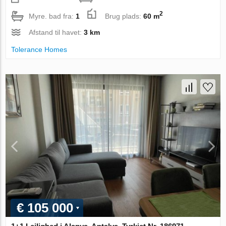
2
Myre. bad fra:
1
Brug plads:
60 m
Afstand til havet:
3 km
Tolerance Homes
€ 105 000