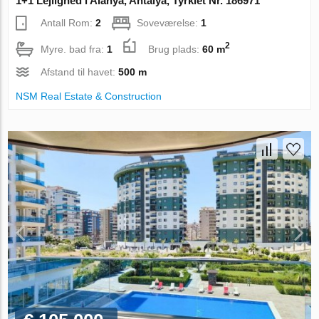
1+1 Lejlighed i Alanya, Antalya, Tyrkiet Nr. 186971
Antall Rom:
2
Soveværelse:
1
2
Myre. bad fra:
1
Brug plads:
60 m
Afstand til havet:
500 m
NSM Real Estate & Construction