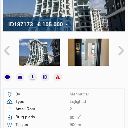
ID187173
€ 105 000
By
Mahmutlar
Type
Lejlighed
Antall Rom
2
2
Brug plads
60 m
Til sjøs
900 m