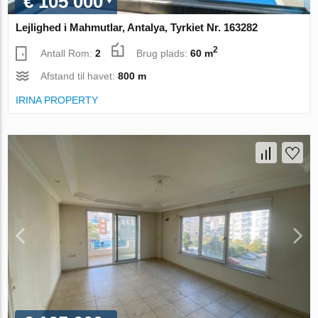
€ 105 000
Lejlighed i Mahmutlar, Antalya, Tyrkiet Nr. 163282
2
Antall Rom:
2
Brug plads:
60 m
Afstand til havet:
800 m
IRINA PROPERTY