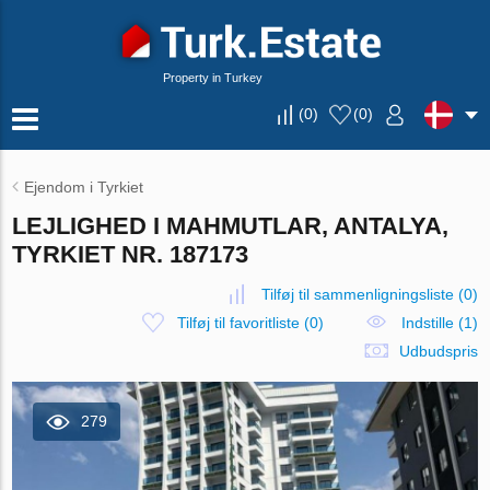
Property in Turkey
(
0
)
(
0
)
Ejendom i Tyrkiet
LEJLIGHED I MAHMUTLAR, ANTALYA,
TYRKIET NR. 187173
Tilføj til sammenligningsliste
(
0
)
Tilføj til favoritliste
(
0
)
Indstille (1)
Udbudspris
279