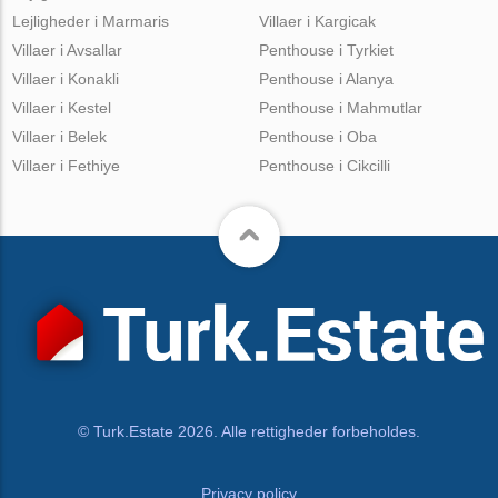
Lejligheder i Marmaris
Villaer i Kargicak
Villaer i Avsallar
Penthouse i Tyrkiet
Villaer i Konakli
Penthouse i Alanya
Villaer i Kestel
Penthouse i Mahmutlar
Villaer i Belek
Penthouse i Oba
Villaer i Fethiye
Penthouse i Cikcilli
© Turk.Estate 2026. Alle rettigheder forbeholdes.
Privacy policy