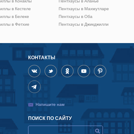
иллы в Конаклы
Пентхаусы в Аланье
иллы в Кестеле
Пентхаусы в Махмутларе
иллы в Белеке
Пентхаусы в Оба
иллы в Фетхие
Пентхаусы в Джикджилли
КОНТАКТЫ
Напишите нам
ПОИСК ПО САЙТУ