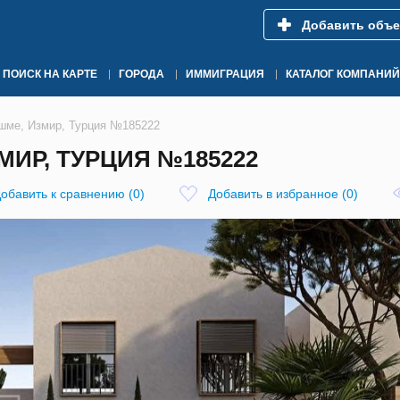
Добавить объе
ПОИСК НА КАРТЕ
ГОРОДА
ИММИГРАЦИЯ
КАТАЛОГ КОМПАНИЙ
ешме, Измир, Турция №185222
МИР, ТУРЦИЯ №185222
обавить к сравнению
(
0
)
Добавить в избранное
(
0
)