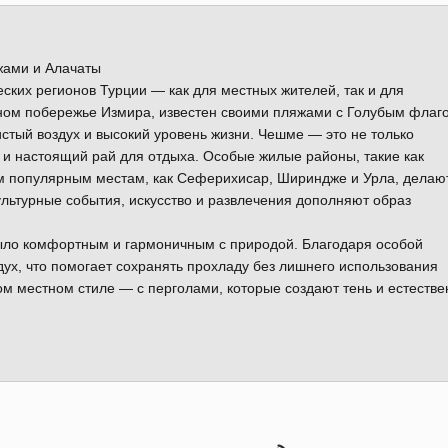
жами и Алачаты
ких регионов Турции — как для местных жителей, так и для
дном побережье Измира, известен своими пляжами с Голубым флаг
истый воздух и высокий уровень жизни. Чешме — это не только
 и настоящий рай для отдыха. Особые жилые районы, такие как
ким популярным местам, как Сеферихисар, Шириндже и Урла, делаю
льтурные события, искусство и развлечения дополняют образ
было комфортным и гармоничным с природой. Благодаря особой
ух, что помогает сохранять прохладу без лишнего использования
 местном стиле — с перголами, которые создают тень и естеств