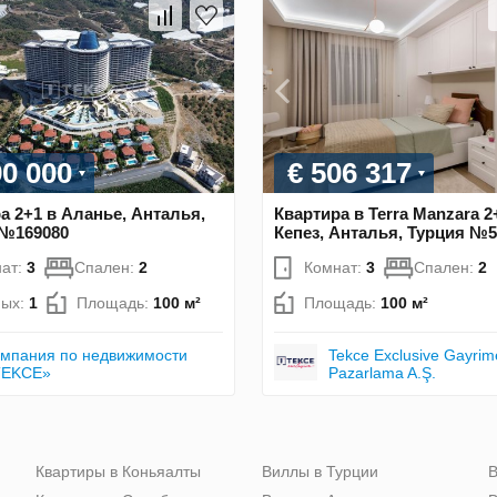
90 000
€ 506 317
а 2+1 в Аланье, Анталья,
Квартира в Terra Manzara 2
 №169080
Кепез, Анталья, Турция №5
ат:
3
Спален:
2
Комнат:
3
Спален:
2
ных:
1
Площадь:
100 м²
Площадь:
100 м²
мпания по недвижимости
Tekce Exclusive Gayrim
TEKCE»
Pazarlama A.Ş.
Квартиры в Коньяалты
Виллы в Турции
В