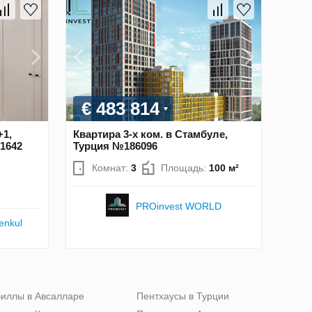
€ 483 814
+1,
Квартира 3-х ком. в Стамбуле,
1642
Турция №186096
Комнат:
3
Площадь:
100 м²
PROinvest WORLD
enkul
иллы в Авсалларе
Пентхаусы в Турции