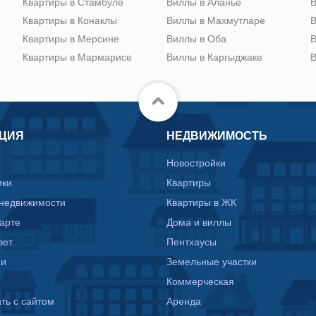
Квартиры в Стамбуле
Виллы в Аланье
В
Квартиры в Конаклы
Виллы в Махмутларе
В
Квартиры в Мерсине
Виллы в Оба
В
Квартиры в Мармарисе
Виллы в Каргыджаке
В
ЦИЯ
НЕДВИЖИМОСТЬ
Новостройки
ики
Квартиры
 недвижимости
Квартиры в ЖК
карте
Дома и виллы
вет
Пентхаусы
ии
Земельные участки
Коммерческая
ть с сайтом
Аренда