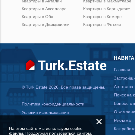
Квартиры в Анталии
Квартиры в Махмутларе
Квартиры в Авсалларе
Квартиры в Каргыджаке
Квартиры в Оба
Квартиры в Кемере
Квартиры в Джикджилли
Квартиры в Фетхие
НАВИГА
Главная
Застройщ
Агентства
© Turk.Estate 2026. Все права защищены.
Поиск на 
Вопрос-от
Политика конфиденциальности
О компан
Условия использования
×
Реклама
На этом сайте мы используем cookie-
Как работа
файлы. Продолжая пользоваться сайтом,