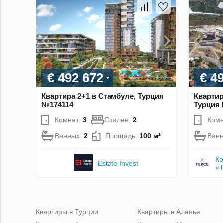
€ 492 672
€ 4
Квартира 2+1 в Стамбуле, Турция
Квартир
№174114
Турция
Комнат:
3
Спален:
2
Комн
Ванных:
2
Площадь:
100 м²
Ван
Ко
Estate Invest
«
Квартиры в Турции
Квартиры в Аланье