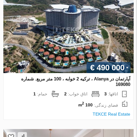
€ 490 000
آپارتمان در Alanya ، ترکیه 2 خوابه ، 100 متر مربع. شماره
169080
اتاقها:
3
اتاق خواب:
2
حمام:
1
2
فضای زندگی:
100 m
TEKCE Real Estate