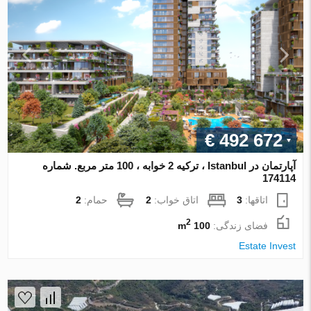
€ 492 672
آپارتمان در Istanbul ، ترکیه 2 خوابه ، 100 متر مربع. شماره
174114
اتاقها:
3
اتاق خواب:
2
حمام:
2
2
فضای زندگی:
100 m
Estate Invest