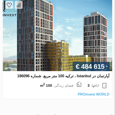
€ 484 615
آپارتمان در Istanbul ، ترکیه 100 متر مربع. شماره 186096
2
اتاقها:
3
فضای زندگی:
100 m
PROinvest WORLD