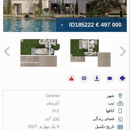
ID185222
€ 497 000
شهر
Cesme
تیپ
آپارتمان
اتاقها
2+1
2
فضای زندگی
100 m
تاریخ تکمیل
II یک چهارم, 2027