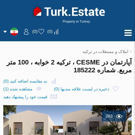
Property in Turkey
)
0
(
)
0
(
املاک و مستغلات در ترکیه
آپارتمان در CESME ، ترکیه 2 خوابه ، 100 متر
مربع. شماره 185222
به مقایسه اضافه کنید
(
0
)
ذخیره در لیست علاقه مندیها
(
0
)
مشاهده شده (1)
قیمت خود را پیشنهاد دهید
283