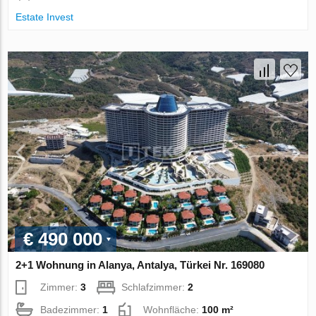
Estate Invest
€ 490 000
2+1 Wohnung in Alanya, Antalya, Türkei Nr. 169080
Zimmer:
3
Schlafzimmer:
2
Badezimmer:
1
Wohnfläche:
100 m²