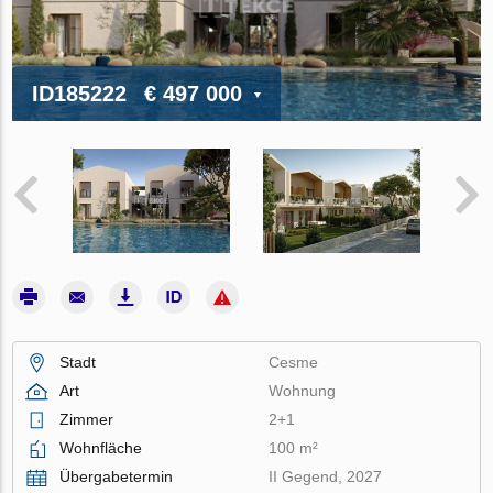
ID185222
€ 497 000
Stadt
Cesme
Art
Wohnung
Zimmer
2+1
Wohnfläche
100 m²
Übergabetermin
II Gegend, 2027