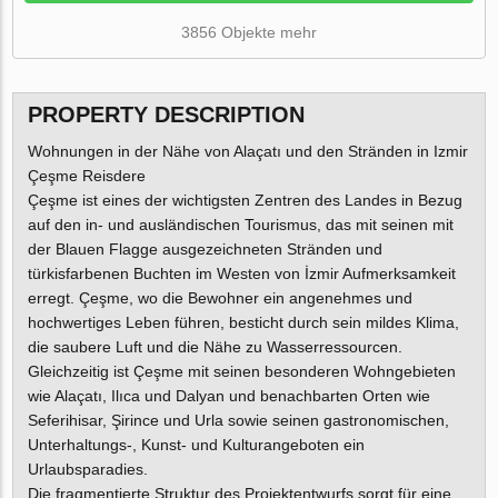
3856 Objekte mehr
PROPERTY DESCRIPTION
Wohnungen in der Nähe von Alaçatı und den Stränden in Izmir
Çeşme Reisdere
Çeşme ist eines der wichtigsten Zentren des Landes in Bezug
auf den in- und ausländischen Tourismus, das mit seinen mit
der Blauen Flagge ausgezeichneten Stränden und
türkisfarbenen Buchten im Westen von İzmir Aufmerksamkeit
erregt. Çeşme, wo die Bewohner ein angenehmes und
hochwertiges Leben führen, besticht durch sein mildes Klima,
die saubere Luft und die Nähe zu Wasserressourcen.
Gleichzeitig ist Çeşme mit seinen besonderen Wohngebieten
wie Alaçatı, Ilıca und Dalyan und benachbarten Orten wie
Seferihisar, Şirince und Urla sowie seinen gastronomischen,
Unterhaltungs-, Kunst- und Kulturangeboten ein
Urlaubsparadies.
Die fragmentierte Struktur des Projektentwurfs sorgt für eine