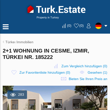
Property in Turkey
(
0
)
(
0
)
Türkeı Immobilien
2+1 WOHNUNG IN CESME, IZMIR,
TÜRKEI NR. 185222
Zum Vergleich hinzufügen
(
0
)
Zur Favoritenliste hinzufügen
(
0
)
Gesehen (1)
Bieten Sie Ihren Preis an
283