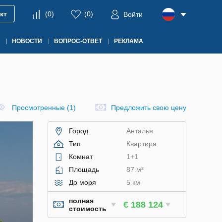
кт
(
0
)
(
0
)
Войти
НОВОСТИ
ВОПРОС-ОТВЕТ
РЕКЛАМА
Просмотренные (1)
Предложить свою цену
Город
Анталья
Тип
Квартира
Комнат
1+1
Площадь
87 м²
До моря
5 км
полная
€ 188 124
стоимость