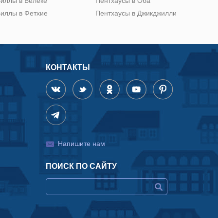
иллы в Белеке
Пентхаусы в Оба
иллы в Фетхие
Пентхаусы в Джикджилли
КОНТАКТЫ
Напишите нам
ПОИСК ПО САЙТУ