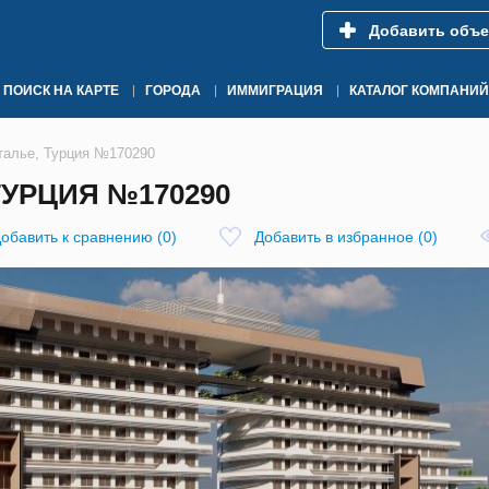
Добавить объе
ПОИСК НА КАРТЕ
ГОРОДА
ИММИГРАЦИЯ
КАТАЛОГ КОМПАНИЙ
талье, Турция №170290
ТУРЦИЯ №170290
обавить к сравнению
(
0
)
Добавить в избранное
(
0
)