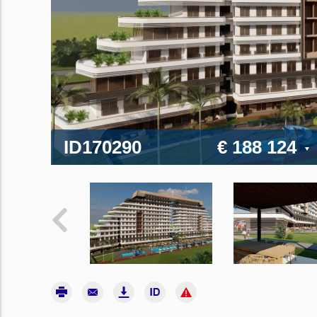
ID170290
€ 188 124