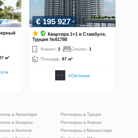
€ 195 927
еверный
Квартира 1+1 в Стамбуле,
Турция №81788
Комнат:
2
Спален:
1
87 м²
Площадь:
87 м²
ости
FOA Invest
иллы в Авсалларе
Пентхаусы в Турции
иллы в Конаклы
Пентхаусы в Аланье
иллы в Кестеле
Пентхаусы в Махмутларе