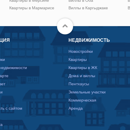
Квартиры в Мерсине
Виллы в Оба
В
Квартиры в Мармарисе
Виллы в Каргыджаке
В
ЦИЯ
НЕДВИЖИМОСТЬ
Новостройки
ики
Квартиры
 недвижимости
Квартиры в ЖК
карте
Дома и виллы
вет
Пентхаусы
ии
Земельные участки
Коммерческая
ть с сайтом
Аренда
та