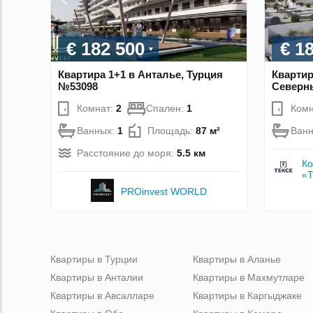
€ 182 500
€ 1
Квартира 1+1 в Анталье, Турция
Квартир
№53098
Северн
Комнат:
2
Спален:
1
Комн
Ванных:
1
Площадь:
87 м²
Ван
Расстояние до моря:
5.5 км
Ко
«
PROinvest WORLD
Квартиры в Турции
Квартиры в Аланье
Квартиры в Анталии
Квартиры в Махмутларе
Квартиры в Авсалларе
Квартиры в Каргыджаке