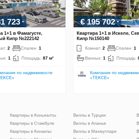
81 723
€ 195 702
а 1+1 в Фамагусте,
Квартира 1+1 в Искеле, С
ый Кипр №222142
Кипр №150140
ат:
2
Спален:
1
Комнат:
2
Спален:
1
ных:
1
Площадь:
87 м²
Ванных:
1
Площадь:
мпания по недвижимости
Компания по недвижим
TEKCE»
«TEKCE»
Квартиры в Коньяалты
Виллы в Турции
В
Квартиры в Стамбуле
Виллы в Аланье
В
Квартиры в Конаклы
Виллы в Махмутларе
В