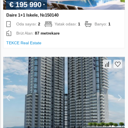
€ 195 990
Daire 1+1 Iskele, №150140
Oda sayısı:
2
Yatak odası:
1
Banyo:
1
Brüt Alan:
87 metrekare
TEKCE Real Estate