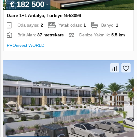
€ 182 500
Daire 1+1 Antalya, Türkiye №53098
Oda sayısı:
2
Yatak odası:
1
Banyo:
1
Brüt Alan:
87 metrekare
Denize Yakınlık:
5.5 km
PROinvest WORLD