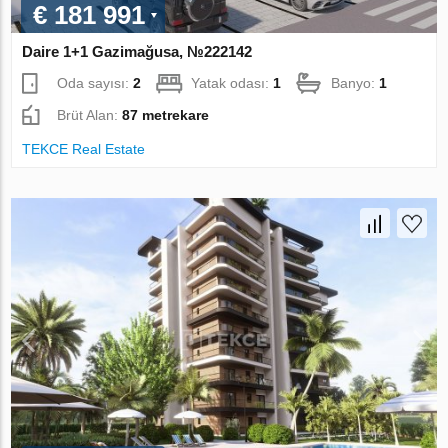
€ 181 991
Daire 1+1 Gazimağusa, №222142
Oda sayısı:
2
Yatak odası:
1
Banyo:
1
Brüt Alan:
87 metrekare
TEKCE Real Estate