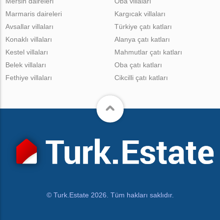
Mersin daireleri
Oba villaları
Marmaris daireleri
Kargıcak villaları
Avsallar villaları
Türkiye çatı katları
Konaklı villaları
Alanya çatı katları
Kestel villaları
Mahmutlar çatı katları
Belek villaları
Oba çatı katları
Fethiye villaları
Cikcilli çatı katları
© Turk.Estate 2026. Tüm hakları saklıdır.