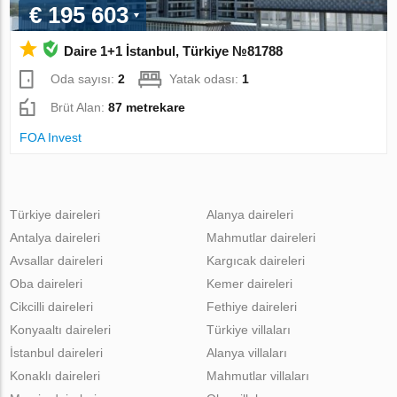
€ 195 603
Daire 1+1 İstanbul, Türkiye №81788
Oda sayısı:
2
Yatak odası:
1
Brüt Alan:
87 metrekare
FOA Invest
Türkiye daireleri
Alanya daireleri
Antalya daireleri
Mahmutlar daireleri
Avsallar daireleri
Kargıcak daireleri
Oba daireleri
Kemer daireleri
Cikcilli daireleri
Fethiye daireleri
Konyaaltı daireleri
Türkiye villaları
İstanbul daireleri
Alanya villaları
Konaklı daireleri
Mahmutlar villaları