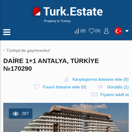
Property in Turkey
(
0
)
(
0
)
Türkiye'de gayrimenkul
DAIRE 1+1 ANTALYA, TÜRKIYE
№170290
Karşılaştırma listesine ekle
(
0
)
Favori listesine ekle
(
0
)
Görüldü (1)
Fiyatını teklif et
287