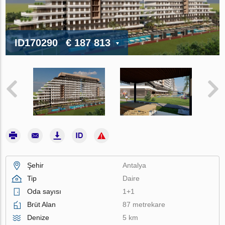
ID170290
€ 187 813
Şehir
Antalya
Tip
Daire
Oda sayısı
1+1
Brüt Alan
87 metrekare
Denize
5 km