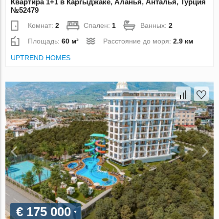
Квартира 1+1 в Каргыджаке, Аланья, Анталья, Турция
№52479
Комнат:
2
Спален:
1
Ванных:
2
Площадь:
60 м²
Расстояние до моря:
2.9 км
UPTREND HOMES
€ 175 000