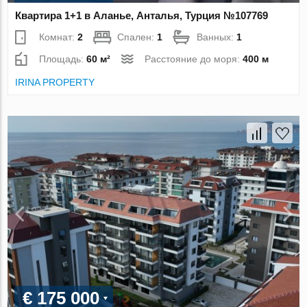
Квартира 1+1 в Аланье, Анталья, Турция №107769
Комнат:
2
Спален:
1
Ванных:
1
Площадь:
60 м²
Расстояние до моря:
400 м
IRINA PROPERTY
€ 175 000