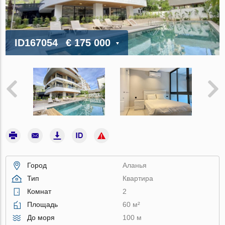
ID167054
€ 175 000
Город
Аланья
Тип
Квартира
Комнат
2
Площадь
60 м²
До моря
100 м