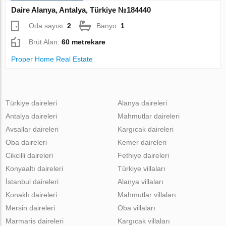
Daire Alanya, Antalya, Türkiye №184440
Oda sayısı:
2
Banyo:
1
Brüt Alan:
60 metrekare
Proper Home Real Estate
Türkiye daireleri
Alanya daireleri
Antalya daireleri
Mahmutlar daireleri
Avsallar daireleri
Kargıcak daireleri
Oba daireleri
Kemer daireleri
Cikcilli daireleri
Fethiye daireleri
Konyaaltı daireleri
Türkiye villaları
İstanbul daireleri
Alanya villaları
Konaklı daireleri
Mahmutlar villaları
Mersin daireleri
Oba villaları
Marmaris daireleri
Kargıcak villaları