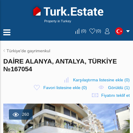
Property in Turkey
(
0
)
(
0
)
Türkiye'de gayrimenkul
DAIRE ALANYA, ANTALYA, TÜRKIYE
№167054
Karşılaştırma listesine ekle
(
0
)
Favori listesine ekle
(
0
)
Görüldü (1)
Fiyatını teklif et
260