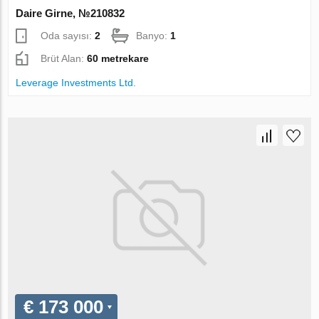
Daire Girne, №210832
Oda sayısı:
2
Banyo:
1
Brüt Alan:
60 metrekare
Leverage Investments Ltd.
€ 173 000