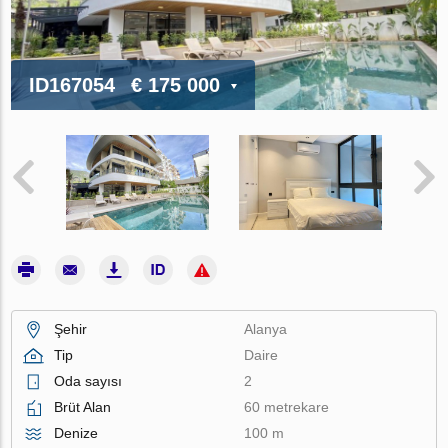
ID167054
€ 175 000
Şehir
Alanya
Tip
Daire
Oda sayısı
2
Brüt Alan
60 metrekare
Denize
100 m