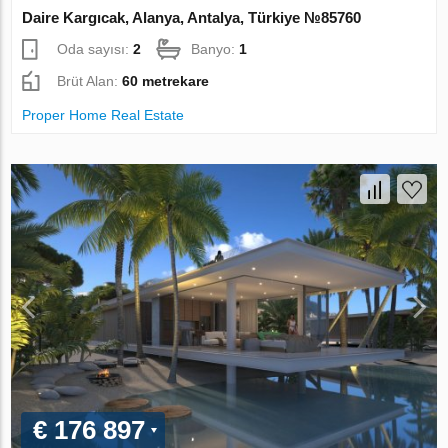
Daire Kargıcak, Alanya, Antalya, Türkiye №85760
Oda sayısı:
2
Banyo:
1
Brüt Alan:
60 metrekare
Proper Home Real Estate
€ 176 897