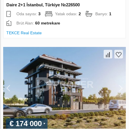
Daire 2+1 İstanbul, Türkiye №226500
Oda sayısı:
3
Yatak odası:
2
Banyo:
1
Brüt Alan:
60 metrekare
TEKCE Real Estate
€ 174 000